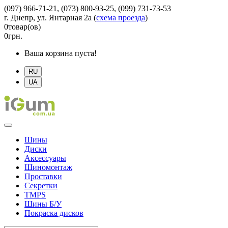
(097) 966-71-21, (073) 800-93-25, (099) 731-73-53
г. Днепр, ул. Янтарная 2а
(
схема проезда
)
0
товар(ов)
0
грн.
Ваша корзина пуста!
RU
UA
Шины
Диски
Аксессуары
Шиномонтаж
Проставки
Секретки
TMPS
Шины Б/У
Покраска дисков