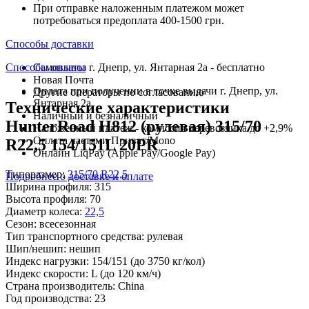
При отправке наложенным платежом может
потребоваться предоплата 400-1500 грн.
Способы доставки
Способы оплаты
Самовывоз г. Днепр, ул. Янтарная 2а - бесплатно
Новая Почта
Оплата при получении в точке выдачи г. Днепр, ул.
Другие операторы по согласованию
Янтарная 2а
Технические характеристики
Наличный и безналичный
HunterRoad H812 (рулевая) 315/70
Наложенный платеж - комиссия перевозчика до +2,9%
Оплата частями Приват/Mono
R22,5 154/151L 20PR
Онлайн LiqPay (Apple Pay/Google Pay)
Типоразмер:
315/70 R22,5
Подробнее о доставке и оплате
Ширина профиля:
315
Высота профиля:
70
Диаметр колеса:
22,5
Сезон:
всесезонная
Тип транспортного средства:
рулевая
Шип/нешип:
нешип
Индекс нагрузки:
154/151
(до 3750 кг/кол)
Индекс скорости:
L
(до 120 км/ч)
Страна производитель:
China
Год производства:
23