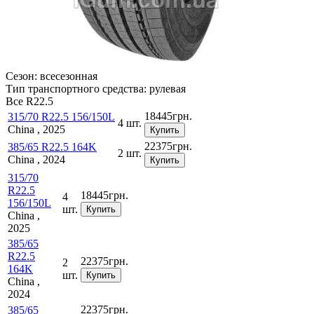
Сезон:
всесезонная
Тип транспортного средства:
рулевая
Все
R22.5
18445
грн.
315/70 R22.5 156/150L
4 шт.
China , 2025
Купить
22375
грн.
385/65 R22.5 164K
2 шт.
China , 2024
Купить
315/70
R22.5
18445
грн.
4
156/150L
шт.
Купить
China ,
2025
385/65
R22.5
22375
грн.
2
164K
шт.
Купить
China ,
2024
22375
грн.
385/65