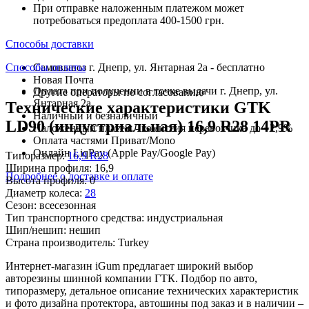
При отправке наложенным платежом может
потребоваться предоплата 400-1500 грн.
Способы доставки
Способы оплаты
Самовывоз г. Днепр, ул. Янтарная 2а - бесплатно
Новая Почта
Оплата при получении в точке выдачи г. Днепр, ул.
Другие операторы по согласованию
Янтарная 2а
Технические характеристики GTK
Наличный и безналичный
LD90 (индустриальная) 16,9 R28 14PR
Наложенный платеж - комиссия перевозчика до +2,9%
Оплата частями Приват/Mono
Онлайн LiqPay (Apple Pay/Google Pay)
Типоразмер:
16,9 R28
Ширина профиля:
16,9
Подробнее о доставке и оплате
Высота профиля:
0
Диаметр колеса:
28
Сезон:
всесезонная
Тип транспортного средства:
индустриальная
Шип/нешип:
нешип
Страна производитель:
Turkey
Интернет-магазин iGum предлагает широкий выбор
авторезины шинной компании ГТК. Подбор по авто,
типоразмеру, детальное описание технических характеристик
и фото дизайна протектора, автошины под заказ и в наличии –