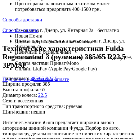
При отправке наложенным платежом может
потребоваться предоплата 400-1500 грн.
Способы доставки
Способы оплаты
Самовывоз г. Днепр, ул. Янтарная 2а - бесплатно
Новая Почта
Оплата при получении в точке выдачи г. Днепр, ул.
Другие операторы по согласованию
Янтарная 2а
Технические характеристики Fulda
Наличный и безналичный
Regiocontrol 3 (рулевая) 385/65 R22,5
Наложенный платеж - комиссия перевозчика до +2,9%
Оплата частями Приват/Mono
3PMSF
Онлайн LiqPay (Apple Pay/Google Pay)
Типоразмер:
385/65 R22,5
Подробнее о доставке и оплате
Ширина профиля:
385
Высота профиля:
65
Диаметр колеса:
22,5
Сезон:
всесезонная
Тип транспортного средства:
рулевая
Шип/нешип:
нешип
Интернет-магазин iGum предлагает широкий выбор
авторезины шинной компании Фулда. Подбор по авто,
типоразмеру, детальное описание технических характеристик