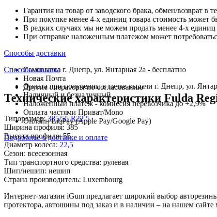
Гарантия на товар от заводского брака, обмен/возврат в т
При покупке менее 4-х единиц товара стоимость может б
В редких случаях мы не можем продать менее 4-х единиц 
При отправке наложенным платежом может потребоваться
Способы доставки
Способы оплаты
Самовывоз г. Днепр, ул. Янтарная 2а - бесплатно
Новая Почта
Оплата при получении в точке выдачи г. Днепр, ул. Янтар
Другие операторы по согласованию
Наличный и безналичный
Технические характеристики Fulda Regio
Наложенный платеж - комиссия перевозчика до +2,9%
Оплата частями Приват/Mono
Типоразмер:
385/55 R22,5
Онлайн LiqPay (Apple Pay/Google Pay)
Ширина профиля:
385
Высота профиля:
55
Подробнее о доставке и оплате
Диаметр колеса:
22,5
Сезон:
всесезонная
Тип транспортного средства:
рулевая
Шип/нешип:
нешип
Страна производитель:
Luxembourg
Интернет-магазин iGum предлагает широкий выбор авторезины 
протектора, автошины под заказ и в наличии – на нашем сайт