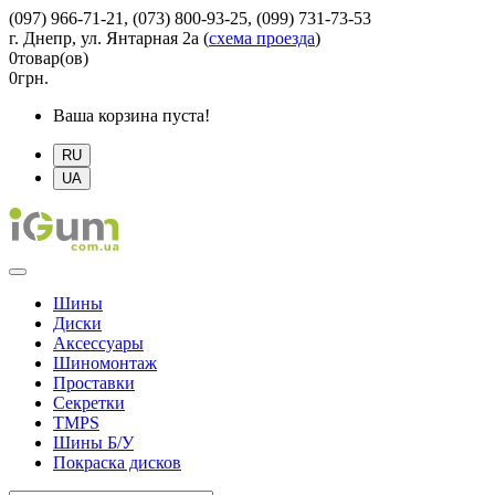
(097) 966-71-21, (073) 800-93-25, (099) 731-73-53
г. Днепр, ул. Янтарная 2а
(
схема проезда
)
0
товар(ов)
0
грн.
Ваша корзина пуста!
RU
UA
Шины
Диски
Аксессуары
Шиномонтаж
Проставки
Секретки
TMPS
Шины Б/У
Покраска дисков