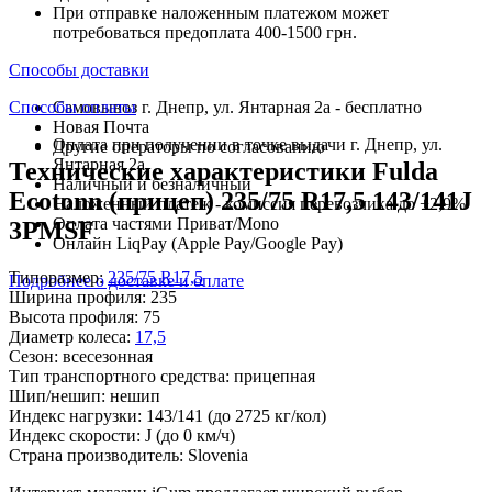
При отправке наложенным платежом может
потребоваться предоплата 400-1500 грн.
Способы доставки
Способы оплаты
Самовывоз г. Днепр, ул. Янтарная 2а - бесплатно
Новая Почта
Оплата при получении в точке выдачи г. Днепр, ул.
Другие операторы по согласованию
Янтарная 2а
Технические характеристики Fulda
Наличный и безналичный
Ecotonn (прицеп) 235/75 R17,5 143/141J
Наложенный платеж - комиссия перевозчика до +2,9%
Оплата частями Приват/Mono
3PMSF
Онлайн LiqPay (Apple Pay/Google Pay)
Типоразмер:
235/75 R17,5
Подробнее о доставке и оплате
Ширина профиля:
235
Высота профиля:
75
Диаметр колеса:
17,5
Сезон:
всесезонная
Тип транспортного средства:
прицепная
Шип/нешип:
нешип
Индекс нагрузки:
143/141
(до 2725 кг/кол)
Индекс скорости:
J
(до 0 км/ч)
Страна производитель:
Slovenia