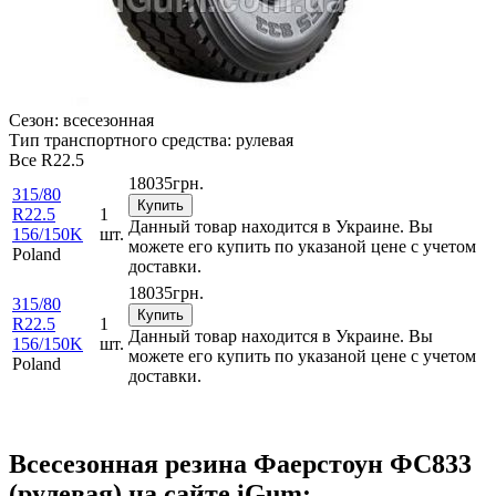
Сезон:
всесезонная
Тип транспортного средства:
рулевая
Все
R22.5
18035
грн.
315/80
Купить
R22.5
1
Данный товар находится в Украине. Вы
156/150K
шт.
можете его купить по указаной цене с учетом
Poland
доставки.
18035
грн.
315/80
Купить
R22.5
1
Данный товар находится в Украине. Вы
156/150K
шт.
можете его купить по указаной цене с учетом
Poland
доставки.
Всесезонная резина Фаерстоун ФС833
(рулевая) на сайте iGum: