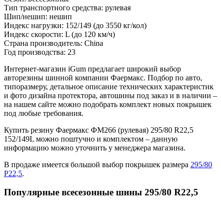
Тип транспортного средства:
рулевая
Шип/нешип:
нешип
Индекс нагрузки:
152/149
(до 3550 кг/кол)
Индекс скорости:
L
(до 120 км/ч)
Страна производитель:
China
Год производства:
23
Интернет-магазин iGum предлагает широкий выбор
авторезины шинной компании Фаермакс. Подбор по авто,
типоразмеру, детальное описание технических характеристик
и фото дизайна протектора, автошины под заказ и в наличии –
на нашем сайте можно подобрать комплект новых покрышек
под любые требования.
Купить резину Фаермакс ФМ266 (рулевая) 295/80 R22,5
152/149L можно поштучно и комплектом – данную
информацию можно уточнить у менеджера магазина.
В продаже имеется большой выбор покрышек размера
295/80
Р22,5
.
Популярные всесезонные шины 295/80 R22,5