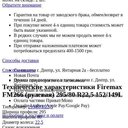
Обратите внимание
Гарантия на товар от заводского брака, обмен/возврат в
течении 14 дней.
При покупке менее 4-х единиц товара стоимость может
быть выше указанной.
В редких случаях мы не можем продать менее 4-х
единиц товара.
При отправке наложенным платежом может
потребоваться предоплата 400-1500 грн.
Способы доставки
Способы оплаты
Самовывоз г. Днепр, ул. Янтарная 2а - бесплатно
Новая Почта
Оплата при получении в точке выдачи г. Днепр, ул.
Другие операторы по согласованию
Янтарная 2а
Технические характеристики Firemax
Наличный и безналичный
FM266 (рулевая) 295/80 R22,5 152/149L
Наложенный платеж - комиссия перевозчика до +2,9%
Оплата частями Приват/Mono
Онлайн LiqPay (Apple Pay/Google Pay)
Типоразмер:
295/80 R22,5
Ширина профиля:
295
Подробнее о доставке и оплате
Высота профиля:
80
Диаметр колеса:
22,5
Сезон:
всесезонная