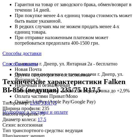
Гарантия на товар от заводского брака, обмен/возврат в
течении 14 дней.
При покупке менее 4-х единиц товара стоимость может
быть выше указанной.
В редких случаях мы не можем продать менее 4-х
единиц товара.
При отправке наложенным платежом может
потребоваться предоплата 400-1500 грн.
Способы доставки
Способы оплаты
Самовывоз г. Днепр, ул. Янтарная 2а - бесплатно
Новая Почта
Оплата при получении в точке выдачи г. Днепр, ул.
Другие операторы по согласованию
Янтарная 2а
Технические характеристики Falken
Наличный и безналичный
BI-856 (ведущая) 235/75 R17,5
Наложенный платеж - комиссия перевозчика до +2,9%
Оплата частями Приват/Mono
Онлайн LiqPay (Apple Pay/Google Pay)
Типоразмер:
235/75 R17,5
Ширина профиля:
235
Подробнее о доставке и оплате
Высота профиля:
75
Диаметр колеса:
17,5
Сезон:
всесезонная
Тип транспортного средства:
ведущая
Шип/нешип:
нешип