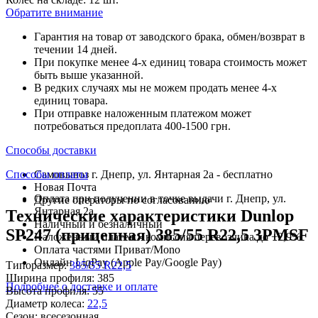
Обратите внимание
Гарантия на товар от заводского брака, обмен/возврат в
течении 14 дней.
При покупке менее 4-х единиц товара стоимость может
быть выше указанной.
В редких случаях мы не можем продать менее 4-х
единиц товара.
При отправке наложенным платежом может
потребоваться предоплата 400-1500 грн.
Способы доставки
Способы оплаты
Самовывоз г. Днепр, ул. Янтарная 2а - бесплатно
Новая Почта
Оплата при получении в точке выдачи г. Днепр, ул.
Другие операторы по согласованию
Янтарная 2а
Технические характеристики Dunlop
Наличный и безналичный
SP247 (прицепная) 385/55 R22,5 3PMSF
Наложенный платеж - комиссия перевозчика до +2,9%
Оплата частями Приват/Mono
Онлайн LiqPay (Apple Pay/Google Pay)
Типоразмер:
385/55 R22,5
Ширина профиля:
385
Подробнее о доставке и оплате
Высота профиля:
55
Диаметр колеса:
22,5
Сезон:
всесезонная