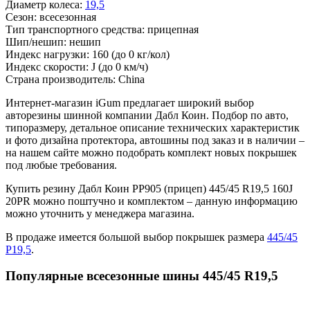
Диаметр колеса:
19,5
Сезон:
всесезонная
Тип транспортного средства:
прицепная
Шип/нешип:
нешип
Индекс нагрузки:
160
(до 0 кг/кол)
Индекс скорости:
J
(до 0 км/ч)
Страна производитель:
China
Интернет-магазин iGum предлагает широкий выбор
авторезины шинной компании Дабл Коин. Подбор по авто,
типоразмеру, детальное описание технических характеристик
и фото дизайна протектора, автошины под заказ и в наличии –
на нашем сайте можно подобрать комплект новых покрышек
под любые требования.
Купить резину Дабл Коин РР905 (прицеп) 445/45 R19,5 160J
20PR можно поштучно и комплектом – данную информацию
можно уточнить у менеджера магазина.
В продаже имеется большой выбор покрышек размера
445/45
Р19,5
.
Популярные всесезонные шины 445/45 R19,5