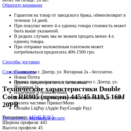
Обратите внимание
Гарантия на товар от заводского брака, обмен/возврат в
течении 14 дней.
При покупке менее 4-х единиц товара стоимость может
быть выше указанной.
В редких случаях мы не можем продать менее 4-х
единиц товара.
При отправке наложенным платежом может
потребоваться предоплата 400-1500 грн.
Способы доставки
Способы оплаты
Самовывоз г. Днепр, ул. Янтарная 2а - бесплатно
Новая Почта
Оплата при получении в точке выдачи г. Днепр, ул.
Другие операторы по согласованию
Янтарная 2а
Технические характеристики Double
Наличный и безналичный
Coin RR905 (прицеп) 445/45 R19,5 160J
Наложенный платеж - комиссия перевозчика до +2,9%
Оплата частями Приват/Mono
20PR
Онлайн LiqPay (Apple Pay/Google Pay)
Типоразмер:
445/45 R19,5
Подробнее о доставке и оплате
Ширина профиля:
445
Высота профиля:
45