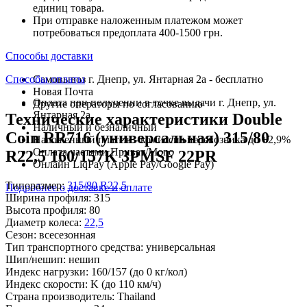
единиц товара.
При отправке наложенным платежом может
потребоваться предоплата 400-1500 грн.
Способы доставки
Способы оплаты
Самовывоз г. Днепр, ул. Янтарная 2а - бесплатно
Новая Почта
Оплата при получении в точке выдачи г. Днепр, ул.
Другие операторы по согласованию
Янтарная 2а
Технические характеристики Double
Наличный и безналичный
Coin RR716 (универсальная) 315/80
Наложенный платеж - комиссия перевозчика до +2,9%
Оплата частями Приват/Mono
R22,5 160/157K 3PMSF 22PR
Онлайн LiqPay (Apple Pay/Google Pay)
Типоразмер:
315/80 R22,5
Подробнее о доставке и оплате
Ширина профиля:
315
Высота профиля:
80
Диаметр колеса:
22,5
Сезон:
всесезонная
Тип транспортного средства:
универсальная
Шип/нешип:
нешип
Индекс нагрузки:
160/157
(до 0 кг/кол)
Индекс скорости:
K
(до 110 км/ч)
Страна производитель:
Thailand