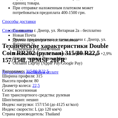
единиц товара.
При отправке наложенным платежом может
потребоваться предоплата 400-1500 грн.
Способы доставки
Способы оплаты
Самовывоз г. Днепр, ул. Янтарная 2а - бесплатно
Новая Почта
Оплата при получении в точке выдачи г. Днепр, ул.
Другие операторы по согласованию
Янтарная 2а
Технические характеристики Double
Наличный и безналичный
Coin RR202 (рулевая) 315/80 R22,5
Наложенный платеж - комиссия перевозчика до +2,9%
Оплата частями Приват/Mono
157/154L 3PMSF 20PR
Онлайн LiqPay (Apple Pay/Google Pay)
Типоразмер:
315/80 R22,5
Подробнее о доставке и оплате
Ширина профиля:
315
Высота профиля:
80
Диаметр колеса:
22,5
Сезон:
всесезонная
Тип транспортного средства:
рулевая
Шип/нешип:
нешип
Индекс нагрузки:
157/154
(до 4125 кг/кол)
Индекс скорости:
L
(до 120 км/ч)
Страна производитель:
Thailand