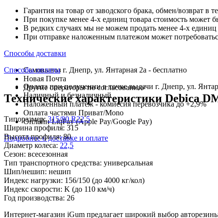
Гарантия на товар от заводского брака, обмен/возврат в т
При покупке менее 4-х единиц товара стоимость может б
В редких случаях мы не можем продать менее 4-х единиц 
При отправке наложенным платежом может потребоваться
Способы доставки
Способы оплаты
Самовывоз г. Днепр, ул. Янтарная 2а - бесплатно
Новая Почта
Оплата при получении в точке выдачи г. Днепр, ул. Янтар
Другие операторы по согласованию
Наличный и безналичный
Технические характеристики Debica DM
Наложенный платеж - комиссия перевозчика до +2,9%
Оплата частями Приват/Mono
Типоразмер:
315/80 R22,5
Онлайн LiqPay (Apple Pay/Google Pay)
Ширина профиля:
315
Высота профиля:
80
Подробнее о доставке и оплате
Диаметр колеса:
22,5
Сезон:
всесезонная
Тип транспортного средства:
универсальная
Шип/нешип:
нешип
Индекс нагрузки:
156/150
(до 4000 кг/кол)
Индекс скорости:
K
(до 110 км/ч)
Год производства:
26
Интернет-магазин iGum предлагает широкий выбор авторезины 