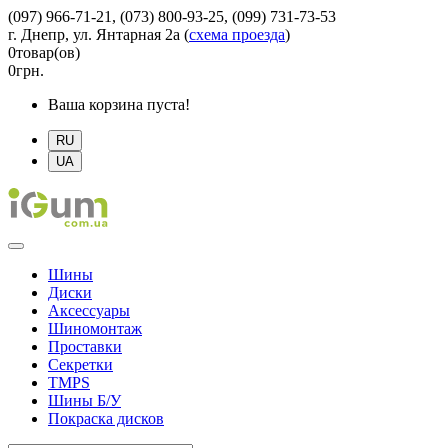
(097) 966-71-21, (073) 800-93-25, (099) 731-73-53
г. Днепр, ул. Янтарная 2а
(
схема проезда
)
0
товар(ов)
0
грн.
Ваша корзина пуста!
RU
UA
Шины
Диски
Аксессуары
Шиномонтаж
Проставки
Секретки
TMPS
Шины Б/У
Покраска дисков