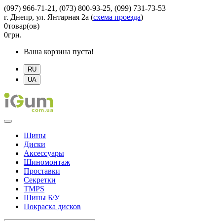
(097) 966-71-21, (073) 800-93-25, (099) 731-73-53
г. Днепр, ул. Янтарная 2а
(
схема проезда
)
0
товар(ов)
0
грн.
Ваша корзина пуста!
RU
UA
Шины
Диски
Аксессуары
Шиномонтаж
Проставки
Секретки
TMPS
Шины Б/У
Покраска дисков