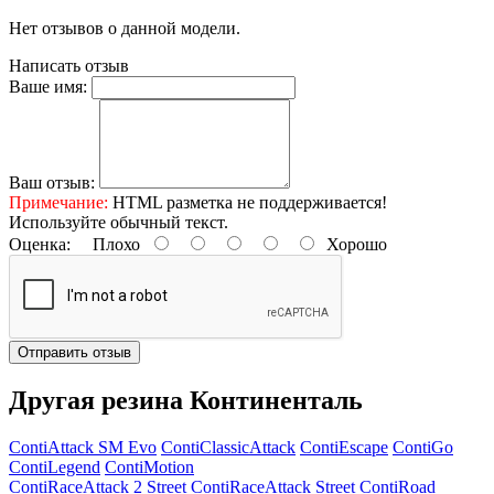
Нет отзывов о данной модели.
Написать отзыв
Ваше имя:
Ваш отзыв:
Примечание:
HTML разметка не поддерживается!
Используйте обычный текст.
Оценка:
Плохо
Хорошо
Отправить отзыв
Другая резина Континенталь
ContiAttack SM Evo
ContiClassicAttack
ContiEscape
ContiGo
ContiLegend
ContiMotion
ContiRaceAttack 2 Street
ContiRaceAttack Street
ContiRoad