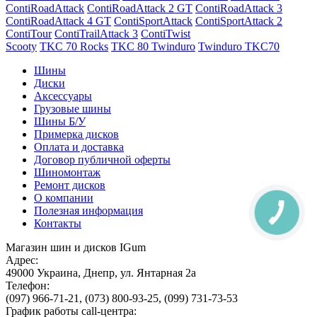
ContiRoadAttack
ContiRoadAttack 2 GT
ContiRoadAttack 3
ContiRoadAttack 4 GT
ContiSportAttack
ContiSportAttack 2
ContiTour
ContiTrailAttack 3
ContiTwist
Scooty
TKC 70 Rocks
TKC 80 Twinduro
Twinduro TKC70
Шины
Диски
Аксессуары
Грузовые шины
Шины Б/У
Примерка дисков
Оплата и доставка
Договор публичной оферты
Шиномонтаж
Ремонт дисков
О компании
Полезная информация
Контакты
Магазин шин и дисков IGum
Адрес:
49000
Украина
,
Днепр
,
ул. Янтарная 2а
Телефон:
(097) 966-71-21
,
(073) 800-93-25
,
(099) 731-73-53
График работы call-центра: