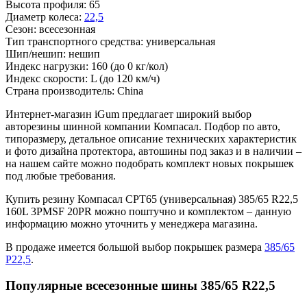
Высота профиля:
65
Диаметр колеса:
22,5
Сезон:
всесезонная
Тип транспортного средства:
универсальная
Шип/нешип:
нешип
Индекс нагрузки:
160
(до 0 кг/кол)
Индекс скорости:
L
(до 120 км/ч)
Страна производитель:
China
Интернет-магазин iGum предлагает широкий выбор
авторезины шинной компании Компасал. Подбор по авто,
типоразмеру, детальное описание технических характеристик
и фото дизайна протектора, автошины под заказ и в наличии –
на нашем сайте можно подобрать комплект новых покрышек
под любые требования.
Купить резину Компасал CPT65 (универсальная) 385/65 R22,5
160L 3PMSF 20PR можно поштучно и комплектом – данную
информацию можно уточнить у менеджера магазина.
В продаже имеется большой выбор покрышек размера
385/65
Р22,5
.
Популярные всесезонные шины 385/65 R22,5