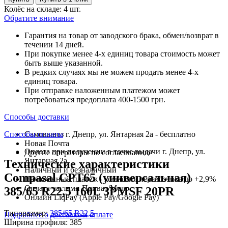
Колёс на складе: 4 шт.
Обратите внимание
Гарантия на товар от заводского брака, обмен/возврат в
течении 14 дней.
При покупке менее 4-х единиц товара стоимость может
быть выше указанной.
В редких случаях мы не можем продать менее 4-х
единиц товара.
При отправке наложенным платежом может
потребоваться предоплата 400-1500 грн.
Способы доставки
Способы оплаты
Самовывоз г. Днепр, ул. Янтарная 2а - бесплатно
Новая Почта
Оплата при получении в точке выдачи г. Днепр, ул.
Другие операторы по согласованию
Янтарная 2а
Технические характеристики
Наличный и безналичный
Compasal CPT65 (универсальная)
Наложенный платеж - комиссия перевозчика до +2,9%
Оплата частями Приват/Mono
385/65 R22,5 160L 3PMSF 20PR
Онлайн LiqPay (Apple Pay/Google Pay)
Типоразмер:
385/65 R22,5
Подробнее о доставке и оплате
Ширина профиля:
385