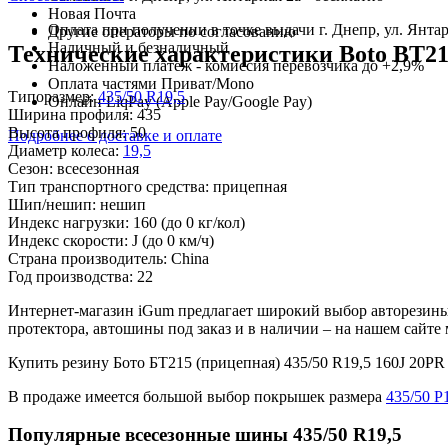
Новая Почта
Оплата при получении в точке выдачи г. Днепр, ул. Янтар
Другие операторы по согласованию
Наличный и безналичный
Технические характеристики Boto BT215
Наложенный платеж - комиссия перевозчика до +2,9%
Оплата частями Приват/Mono
Типоразмер:
435/50 R19,5
Онлайн LiqPay (Apple Pay/Google Pay)
Ширина профиля:
435
Высота профиля:
50
Подробнее о доставке и оплате
Диаметр колеса:
19,5
Сезон:
всесезонная
Тип транспортного средства:
прицепная
Шип/нешип:
нешип
Индекс нагрузки:
160
(до 0 кг/кол)
Индекс скорости:
J
(до 0 км/ч)
Страна производитель:
China
Год производства:
22
Интернет-магазин iGum предлагает широкий выбор авторезины 
протектора, автошины под заказ и в наличии – на нашем сайт
Купить резину Бото БТ215 (прицепная) 435/50 R19,5 160J 20
В продаже имеется большой выбор покрышек размера
435/50 Р
Популярные всесезонные шины 435/50 R19,5