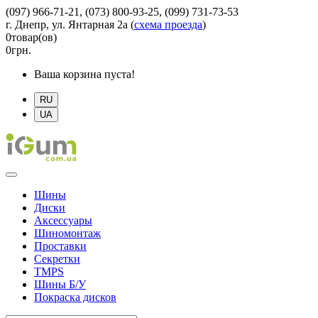
(097) 966-71-21, (073) 800-93-25, (099) 731-73-53
г. Днепр, ул. Янтарная 2а
(
схема проезда
)
0
товар(ов)
0
грн.
Ваша корзина пуста!
RU
UA
Шины
Диски
Аксессуары
Шиномонтаж
Проставки
Секретки
TMPS
Шины Б/У
Покраска дисков