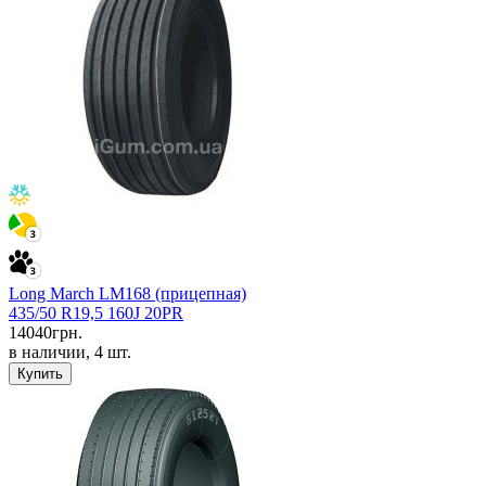
Long March LM168 (прицепная)
435/50 R19,5 160J 20PR
14040
грн.
в наличии, 4 шт.
Купить