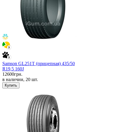
Samson GL251T (прицепная) 435/50
R19,5 160J
12600
грн.
в наличии, 20 шт.
Купить