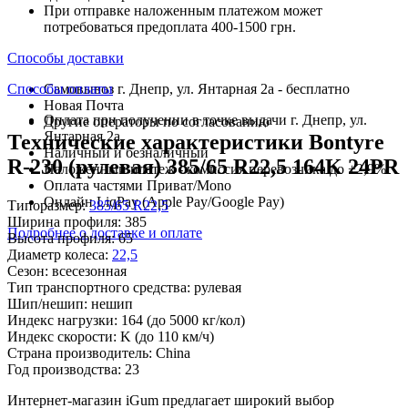
При отправке наложенным платежом может
потребоваться предоплата 400-1500 грн.
Способы доставки
Способы оплаты
Самовывоз г. Днепр, ул. Янтарная 2а - бесплатно
Новая Почта
Оплата при получении в точке выдачи г. Днепр, ул.
Другие операторы по согласованию
Янтарная 2а
Технические характеристики Bontyre
Наличный и безналичный
R-230 (рулевая) 385/65 R22,5 164K 24PR
Наложенный платеж - комиссия перевозчика до +2,9%
Оплата частями Приват/Mono
Онлайн LiqPay (Apple Pay/Google Pay)
Типоразмер:
385/65 R22,5
Ширина профиля:
385
Подробнее о доставке и оплате
Высота профиля:
65
Диаметр колеса:
22,5
Сезон:
всесезонная
Тип транспортного средства:
рулевая
Шип/нешип:
нешип
Индекс нагрузки:
164
(до 5000 кг/кол)
Индекс скорости:
K
(до 110 км/ч)
Страна производитель:
China
Год производства:
23
Интернет-магазин iGum предлагает широкий выбор