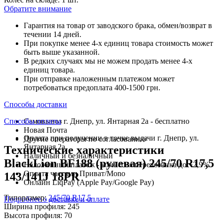
Обратите внимание
Гарантия на товар от заводского брака, обмен/возврат в
течении 14 дней.
При покупке менее 4-х единиц товара стоимость может
быть выше указанной.
В редких случаях мы не можем продать менее 4-х
единиц товара.
При отправке наложенным платежом может
потребоваться предоплата 400-1500 грн.
Способы доставки
Способы оплаты
Самовывоз г. Днепр, ул. Янтарная 2а - бесплатно
Новая Почта
Оплата при получении в точке выдачи г. Днепр, ул.
Другие операторы по согласованию
Янтарная 2а
Технические характеристики
Наличный и безналичный
BlackLion BF188 (рулевая) 245/70 R17,5
Наложенный платеж - комиссия перевозчика до +2,9%
Оплата частями Приват/Mono
143/141J 18PR
Онлайн LiqPay (Apple Pay/Google Pay)
Типоразмер:
245/70 R17,5
Подробнее о доставке и оплате
Ширина профиля:
245
Высота профиля:
70