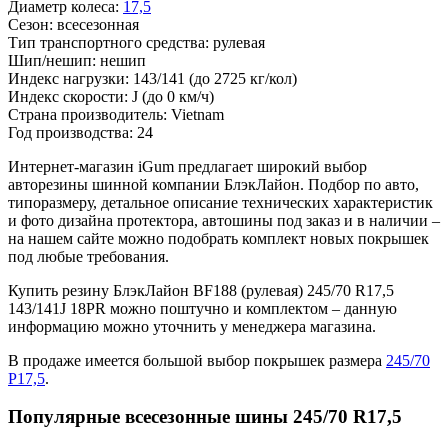
Диаметр колеса:
17,5
Сезон:
всесезонная
Тип транспортного средства:
рулевая
Шип/нешип:
нешип
Индекс нагрузки:
143/141
(до 2725 кг/кол)
Индекс скорости:
J
(до 0 км/ч)
Страна производитель:
Vietnam
Год производства:
24
Интернет-магазин iGum предлагает широкий выбор
авторезины шинной компании БлэкЛайон. Подбор по авто,
типоразмеру, детальное описание технических характеристик
и фото дизайна протектора, автошины под заказ и в наличии –
на нашем сайте можно подобрать комплект новых покрышек
под любые требования.
Купить резину БлэкЛайон BF188 (рулевая) 245/70 R17,5
143/141J 18PR можно поштучно и комплектом – данную
информацию можно уточнить у менеджера магазина.
В продаже имеется большой выбор покрышек размера
245/70
Р17,5
.
Популярные всесезонные шины 245/70 R17,5