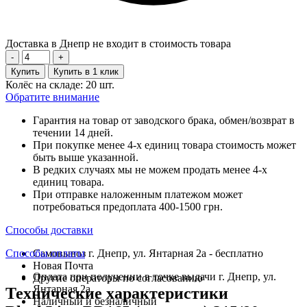
Доставка в Днепр не входит в стоимость товара
-
+
Купить
Купить в 1 клик
Колёс на складе: 20 шт.
Обратите внимание
Гарантия на товар от заводского брака, обмен/возврат в
течении 14 дней.
При покупке менее 4-х единиц товара стоимость может
быть выше указанной.
В редких случаях мы не можем продать менее 4-х
единиц товара.
При отправке наложенным платежом может
потребоваться предоплата 400-1500 грн.
Способы доставки
Способы оплаты
Самовывоз г. Днепр, ул. Янтарная 2а - бесплатно
Новая Почта
Оплата при получении в точке выдачи г. Днепр, ул.
Другие операторы по согласованию
Янтарная 2а
Технические характеристики
Наличный и безналичный