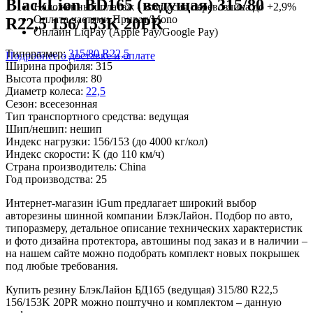
BlackLion BD165 (ведущая) 315/80
Наложенный платеж - комиссия перевозчика до +2,9%
Оплата частями Приват/Mono
R22,5 156/153K 20PR
Онлайн LiqPay (Apple Pay/Google Pay)
Типоразмер:
315/80 R22,5
Подробнее о доставке и оплате
Ширина профиля:
315
Высота профиля:
80
Диаметр колеса:
22,5
Сезон:
всесезонная
Тип транспортного средства:
ведущая
Шип/нешип:
нешип
Индекс нагрузки:
156/153
(до 4000 кг/кол)
Индекс скорости:
K
(до 110 км/ч)
Страна производитель:
China
Год производства:
25
Интернет-магазин iGum предлагает широкий выбор
авторезины шинной компании БлэкЛайон. Подбор по авто,
типоразмеру, детальное описание технических характеристик
и фото дизайна протектора, автошины под заказ и в наличии –
на нашем сайте можно подобрать комплект новых покрышек
под любые требования.
Купить резину БлэкЛайон БД165 (ведущая) 315/80 R22,5
156/153K 20PR можно поштучно и комплектом – данную