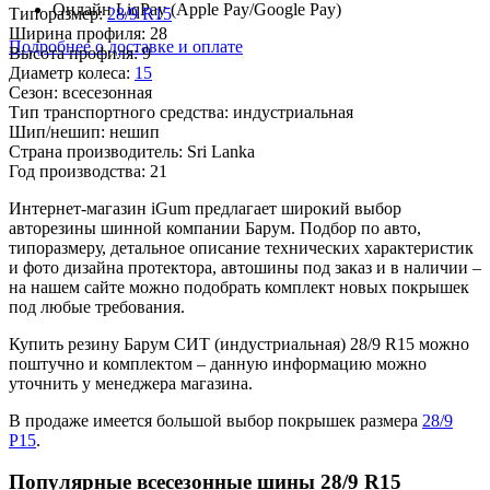
Онлайн LiqPay (Apple Pay/Google Pay)
Типоразмер:
28/9 R15
Ширина профиля:
28
Подробнее о доставке и оплате
Высота профиля:
9
Диаметр колеса:
15
Сезон:
всесезонная
Тип транспортного средства:
индустриальная
Шип/нешип:
нешип
Страна производитель:
Sri Lanka
Год производства:
21
Интернет-магазин iGum предлагает широкий выбор
авторезины шинной компании Барум. Подбор по авто,
типоразмеру, детальное описание технических характеристик
и фото дизайна протектора, автошины под заказ и в наличии –
на нашем сайте можно подобрать комплект новых покрышек
под любые требования.
Купить резину Барум СИТ (индустриальная) 28/9 R15 можно
поштучно и комплектом – данную информацию можно
уточнить у менеджера магазина.
В продаже имеется большой выбор покрышек размера
28/9
Р15
.
Популярные всесезонные шины 28/9 R15