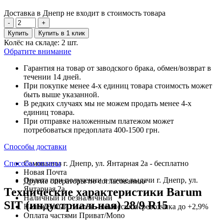
Доставка в Днепр не входит в стоимость товара
-
+
Купить
Купить в 1 клик
Колёс на складе: 2 шт.
Обратите внимание
Гарантия на товар от заводского брака, обмен/возврат в
течении 14 дней.
При покупке менее 4-х единиц товара стоимость может
быть выше указанной.
В редких случаях мы не можем продать менее 4-х
единиц товара.
При отправке наложенным платежом может
потребоваться предоплата 400-1500 грн.
Способы доставки
Способы оплаты
Самовывоз г. Днепр, ул. Янтарная 2а - бесплатно
Новая Почта
Оплата при получении в точке выдачи г. Днепр, ул.
Другие операторы по согласованию
Янтарная 2а
Технические характеристики Barum
Наличный и безналичный
SIT (индустриальная) 28/9 R15
Наложенный платеж - комиссия перевозчика до +2,9%
Оплата частями Приват/Mono