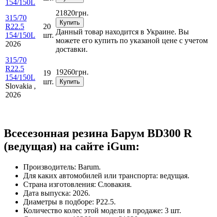
154/150L
21820
грн.
315/70
Купить
R22.5
20
Данный товар находится в Украине. Вы
154/150L
шт.
можете его купить по указаной цене с учетом
2026
доставки.
315/70
R22.5
19260
грн.
19
154/150L
шт.
Купить
Slovakia ,
2026
Всесезонная резина Барум BD300 R
(ведущая) на сайте iGum:
Производитель: Barum.
Для каких автомобилей или транспорта: ведущая.
Страна изготовления: Словакия.
Дата выпуска: 2026.
Диаметры в подборе: Р22.5.
Количество колес этой модели в продаже: 3 шт.