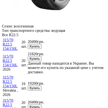
Сезон:
всесезонная
Тип транспортного средства:
ведущая
Все
R22.5
315/70
20490
грн.
20
R22.5
шт.
Купить
154/150L
21820
грн.
315/70
Купить
R22.5
20
Данный товар находится в Украине. Вы
154/150L
шт.
можете его купить по указаной цене с учетом
2026
доставки.
315/70
R22.5
19260
грн.
19
154/150L
шт.
Купить
Slovakia ,
2026
315/70
20490
грн.
20
R22.5
шт.
Купить