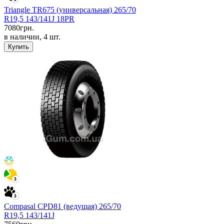
Triangle TR675 (универсальная) 265/70
R19,5 143/141J 18PR
7080
грн.
в наличии, 4 шт.
Купить
Compasal CPD81 (ведущая) 265/70
R19,5 143/141J