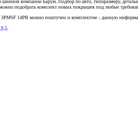
шинной компании Барум. Подбор по авто, типоразмеру, детальн
е можно подобрать комплект новых покрышек под любые требова
8M 3PMSF 14PR можно поштучно и комплектом – данную информа
19,5
.