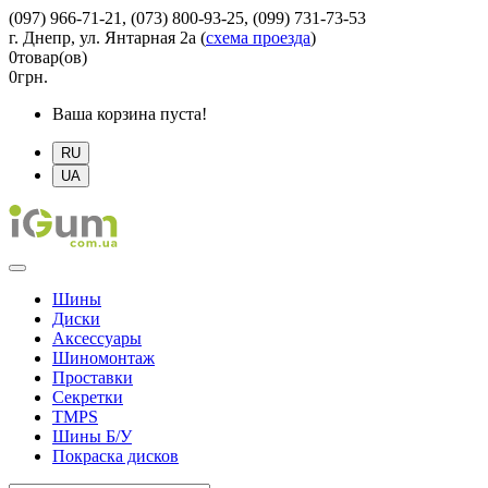
(097) 966-71-21, (073) 800-93-25, (099) 731-73-53
г. Днепр, ул. Янтарная 2а
(
схема проезда
)
0
товар(ов)
0
грн.
Ваша корзина пуста!
RU
UA
Шины
Диски
Аксессуары
Шиномонтаж
Проставки
Секретки
TMPS
Шины Б/У
Покраска дисков