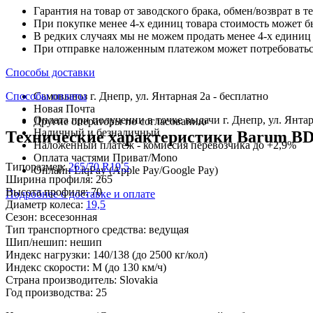
Гарантия на товар от заводского брака, обмен/возврат в т
При покупке менее 4-х единиц товара стоимость может б
В редких случаях мы не можем продать менее 4-х единиц 
При отправке наложенным платежом может потребоваться
Способы доставки
Способы оплаты
Самовывоз г. Днепр, ул. Янтарная 2а - бесплатно
Новая Почта
Оплата при получении в точке выдачи г. Днепр, ул. Янтар
Другие операторы по согласованию
Наличный и безналичный
Технические характеристики Barum BD2
Наложенный платеж - комиссия перевозчика до +2,9%
Оплата частями Приват/Mono
Типоразмер:
265/70 R19,5
Онлайн LiqPay (Apple Pay/Google Pay)
Ширина профиля:
265
Высота профиля:
70
Подробнее о доставке и оплате
Диаметр колеса:
19,5
Сезон:
всесезонная
Тип транспортного средства:
ведущая
Шип/нешип:
нешип
Индекс нагрузки:
140/138
(до 2500 кг/кол)
Индекс скорости:
M
(до 130 км/ч)
Страна производитель:
Slovakia
Год производства:
25