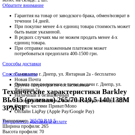
Обратите внимание
Гарантия на товар от заводского брака, обмен/возврат в
течении 14 дней.
При покупке менее 4-х единиц товара стоимость может
быть выше указанной.
В редких случаях мы не можем продать менее 4-х
единиц товара.
При отправке наложенным платежом может
потребоваться предоплата 400-1500 грн.
Способы доставки
Способы оплаты
Самовывоз г. Днепр, ул. Янтарная 2а - бесплатно
Новая Почта
Оплата при получении в точке выдачи г. Днепр, ул.
Другие операторы по согласованию
Янтарная 2а
Технические характеристики Barkley
Наличный и безналичный
BL615 (рулевая) 265/70 R19,5 140/138M
Наложенный платеж - комиссия перевозчика до +2,9%
Оплата частями Приват/Mono
3PMSF
Онлайн LiqPay (Apple Pay/Google Pay)
Типоразмер:
265/70 R19,5
Подробнее о доставке и оплате
Ширина профиля:
265
Высота профиля:
70