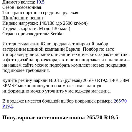
Диаметр колеса:
19,5
Сезон:
всесезонная
Тип транспортного средства:
рулевая
Шип/нешип:
нешип
Индекс нагрузки:
140/138
(до 2500 кг/кол)
Индекс скорости:
M
(до 130 км/ч)
Страна производитель:
Serbia
Интернет-магазин iGum предлагает широкий выбор
авторезины шинной компании Баркли. Подбор по авто,
типоразмеру, детальное описание технических характеристик
и фото дизайна протектора, автошины под заказ и в наличии –
на нашем сайте можно подобрать комплект новых покрышек
под любые требования.
Купить резину Баркли BL615 (рулевая) 265/70 R19,5 140/138M
3PMSF можно поштучно и комплектом – данную
информацию можно уточнить у менеджера магазина.
В продаже имеется большой выбор покрышек размера
265/70
Р19,5
.
Популярные всесезонные шины 265/70 R19,5