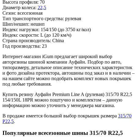
Высота профиля:
70
Диаметр колеса:
22,5
Сезон:
всесезонная
Тип транспортного средства:
рулевая
Шип/нешип:
нешип
Индекс нагрузки:
154/150
(до 3750 кг/кол)
Индекс скорости:
L
(до 120 км/ч)
Страна производитель:
China
Год производства:
23
Интернет-магазин iGum предлагает широкий выбор
авторезины шинной компании Ауфайн. Подбор по авто,
типоразмеру, детальное описание технических характеристик
и фото дизайна протектора, автошины под заказ и в наличии –
на нашем сайте можно подобрать комплект новых покрышек
под любые требования.
Купить резину Ауфайн Premium Line A (рулевая) 315/70 R22,5
154/150L 18PR можно поштучно и комплектом – данную
информацию можно уточнить у менеджера магазина.
В продаже имеется большой выбор покрышек размера
315/70
Р22,5
.
Популярные всесезонные шины 315/70 R22,5