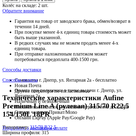
Колёс на складе: 2 шт.
Обратите внимание
Гарантия на товар от заводского брака, обмен/возврат в
течении 14 дней.
При покупке менее 4-х единиц товара стоимость может
быть выше указанной.
В редких случаях мы не можем продать менее 4-х
единиц товара.
При отправке наложенным платежом может
потребоваться предоплата 400-1500 грн.
Способы доставки
Способы оплаты
Самовывоз г. Днепр, ул. Янтарная 2а - бесплатно
Новая Почта
Оплата при получении в точке выдачи г. Днепр, ул.
Другие операторы по согласованию
Янтарная 2а
Технические характеристики Aufine
Наличный и безналичный
Premium Line A (рулевая) 315/70 R22,5
Наложенный платеж - комиссия перевозчика до +2,9%
Оплата частями Приват/Mono
154/150L 18PR
Онлайн LiqPay (Apple Pay/Google Pay)
Типоразмер:
315/70 R22,5
Подробнее о доставке и оплате
Ширина профиля:
315