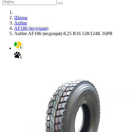
Шины
Aufine
AF186 (ведущая)
Aufine AF186 (ведущая) 8,25 R16 128/124K 16PR