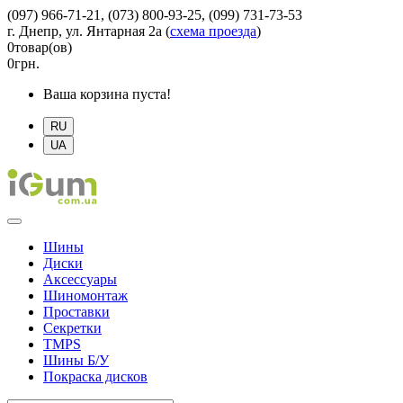
(097) 966-71-21, (073) 800-93-25, (099) 731-73-53
г. Днепр, ул. Янтарная 2а
(
схема проезда
)
0
товар(ов)
0
грн.
Ваша корзина пуста!
RU
UA
Шины
Диски
Аксессуары
Шиномонтаж
Проставки
Секретки
TMPS
Шины Б/У
Покраска дисков