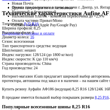
Новая Почта
Оплата при получении в точке выдачи г. Днепр, ул. Янтар
Другие операторы по согласованию
Наличный и безналичный
Технические характеристики Aufine AF1
Наложенный платеж - комиссия перевозчика до +2,9%
Оплата частями Приват/Mono
Типоразмер:
8,25 R16
Онлайн LiqPay (Apple Pay/Google Pay)
Ширина профиля:
8,25
Высота профиля:
0
Подробнее о доставке и оплате
Диаметр колеса:
16
Сезон:
всесезонная
Тип транспортного средства:
ведущая
Шип/нешип:
нешип
Индекс нагрузки:
128/124
(до 1800 кг/кол)
Индекс скорости:
K
(до 110 км/ч)
Страна производитель:
China
Год производства:
24
Интернет-магазин iGum предлагает широкий выбор авторезины
протектора, автошины под заказ и в наличии – на нашем сайт
Купить резину Ауфайн АФ186 (ведущая) 8,25 R16 128/124K 1
В продаже имеется большой выбор покрышек размера
8,25 Р16
.
Популярные всесезонные шины 8,25 R16