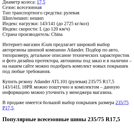
Диаметр колеса:
17,5
Сезон:
всесезонная
Тип транспортного средства:
рулевая
Шип/нешип:
нешип
Индекс нагрузки:
143/141
(до 2725 кг/кол)
Индекс скорости:
L
(до 120 км/ч)
Страна производитель:
China
Интернет-магазин iGum предлагает широкий выбор
авторезины шинной компании Atlander. Подбор по авто,
типоразмеру, детальное описание технических характеристик
и фото дизайна протектора, автошины под заказ и в наличии –
на нашем сайте можно подобрать комплект новых покрышек
под любые требования.
Купить резину Atlander ATL101 (рулевая) 235/75 R17,5
143/141L 18PR можно поштучно и комплектом – данную
информацию можно уточнить у менеджера магазина.
В продаже имеется большой выбор покрышек размера
235/75
Р17,5
.
Популярные всесезонные шины 235/75 R17,5