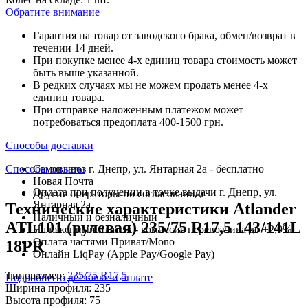
Обратите внимание
Гарантия на товар от заводского брака, обмен/возврат в
течении 14 дней.
При покупке менее 4-х единиц товара стоимость может
быть выше указанной.
В редких случаях мы не можем продать менее 4-х
единиц товара.
При отправке наложенным платежом может
потребоваться предоплата 400-1500 грн.
Способы доставки
Способы оплаты
Самовывоз г. Днепр, ул. Янтарная 2а - бесплатно
Новая Почта
Оплата при получении в точке выдачи г. Днепр, ул.
Другие операторы по согласованию
Янтарная 2а
Технические характеристики Atlander
Наличный и безналичный
ATL101 (рулевая) 235/75 R17,5 143/141L
Наложенный платеж - комиссия перевозчика до +2,9%
Оплата частями Приват/Mono
18PR
Онлайн LiqPay (Apple Pay/Google Pay)
Типоразмер:
235/75 R17,5
Подробнее о доставке и оплате
Ширина профиля:
235
Высота профиля:
75