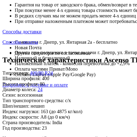
Гарантия на товар от заводского брака, обмен/возврат в т
При покупке менее 4-х единиц товара стоимость может б
В редких случаях мы не можем продать менее 4-х единиц 
При отправке наложенным платежом может потребоваться
Способы доставки
Способы оплаты
Самовывоз г. Днепр, ул. Янтарная 2а - бесплатно
Новая Почта
Оплата при получении в точке выдачи г. Днепр, ул. Янтар
Другие операторы по согласованию
Наличный и безналичный
Технические характеристики Ascenso TH
Наложенный платеж - комиссия перевозчика до +2,9%
Оплата частями Приват/Mono
Типоразмер:
400/80 R24
Онлайн LiqPay (Apple Pay/Google Pay)
Ширина профиля:
400
Высота профиля:
80
Подробнее о доставке и оплате
Диаметр колеса:
24
Сезон:
всесезонная
Тип транспортного средства:
с/х
Шип/нешип:
нешип
Индекс нагрузки:
163
(до 4875 кг/кол)
Индекс скорости:
A8
(до 0 км/ч)
Страна производитель:
India
Год производства:
23