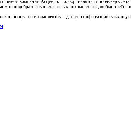
шинной компании Асценсо. Подбор по авто, типоразмеру, детал
е можно подобрать комплект новых покрышек под любые требова
 можно поштучно и комплектом – данную информацию можно уто
24
.