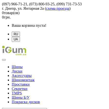
(097) 966-71-21, (073) 800-93-25, (099) 731-73-53
г. Днепр, ул. Янтарная 2а
(
схема проезда
)
0
товар(ов)
0
грн.
Ваша корзина пуста!
RU
UA
Шины
Диски
Аксессуары
Шиномонтаж
Проставки
Секретки
TMPS
Шины Б/У
Покраска дисков