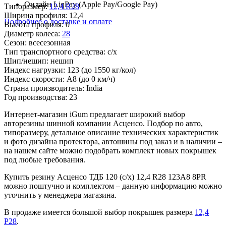
Онлайн LiqPay (Apple Pay/Google Pay)
Типоразмер:
12,4 R28
Ширина профиля:
12,4
Подробнее о доставке и оплате
Высота профиля:
0
Диаметр колеса:
28
Сезон:
всесезонная
Тип транспортного средства:
с/х
Шип/нешип:
нешип
Индекс нагрузки:
123
(до 1550 кг/кол)
Индекс скорости:
A8
(до 0 км/ч)
Страна производитель:
India
Год производства:
23
Интернет-магазин iGum предлагает широкий выбор
авторезины шинной компании Асценсо. Подбор по авто,
типоразмеру, детальное описание технических характеристик
и фото дизайна протектора, автошины под заказ и в наличии –
на нашем сайте можно подобрать комплект новых покрышек
под любые требования.
Купить резину Асценсо ТДБ 120 (с/х) 12,4 R28 123A8 8PR
можно поштучно и комплектом – данную информацию можно
уточнить у менеджера магазина.
В продаже имеется большой выбор покрышек размера
12,4
Р28
.