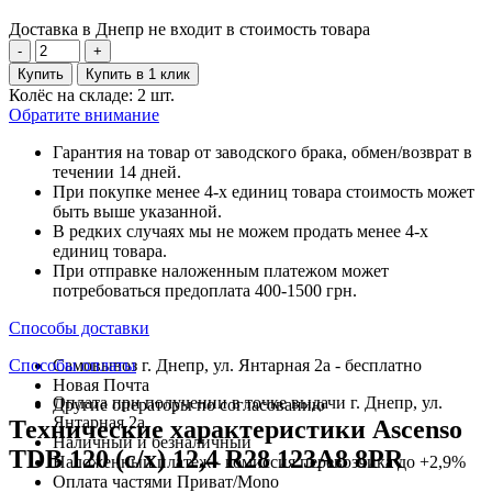
Доставка в Днепр не входит в стоимость товара
-
+
Купить
Купить в 1 клик
Колёс на складе: 2 шт.
Обратите внимание
Гарантия на товар от заводского брака, обмен/возврат в
течении 14 дней.
При покупке менее 4-х единиц товара стоимость может
быть выше указанной.
В редких случаях мы не можем продать менее 4-х
единиц товара.
При отправке наложенным платежом может
потребоваться предоплата 400-1500 грн.
Способы доставки
Способы оплаты
Самовывоз г. Днепр, ул. Янтарная 2а - бесплатно
Новая Почта
Оплата при получении в точке выдачи г. Днепр, ул.
Другие операторы по согласованию
Янтарная 2а
Технические характеристики Ascenso
Наличный и безналичный
TDB 120 (с/х) 12,4 R28 123A8 8PR
Наложенный платеж - комиссия перевозчика до +2,9%
Оплата частями Приват/Mono