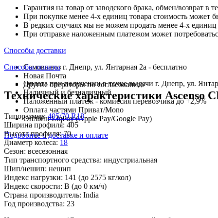
Гарантия на товар от заводского брака, обмен/возврат в т
При покупке менее 4-х единиц товара стоимость может б
В редких случаях мы не можем продать менее 4-х единиц 
При отправке наложенным платежом может потребоваться
Способы доставки
Способы оплаты
Самовывоз г. Днепр, ул. Янтарная 2а - бесплатно
Новая Почта
Оплата при получении в точке выдачи г. Днепр, ул. Янтар
Другие операторы по согласованию
Наличный и безналичный
Технические характеристики Ascenso CL
Наложенный платеж - комиссия перевозчика до +2,9%
Оплата частями Приват/Mono
Типоразмер:
405/70 R18
Онлайн LiqPay (Apple Pay/Google Pay)
Ширина профиля:
405
Высота профиля:
70
Подробнее о доставке и оплате
Диаметр колеса:
18
Сезон:
всесезонная
Тип транспортного средства:
индустриальная
Шип/нешип:
нешип
Индекс нагрузки:
141
(до 2575 кг/кол)
Индекс скорости:
B
(до 0 км/ч)
Страна производитель:
India
Год производства:
23