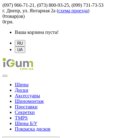
(097) 966-71-21, (073) 800-93-25, (099) 731-73-53
г. Днепр, ул. Янтарная 2а
(
схема проезда
)
0
товар(ов)
0
грн.
Ваша корзина пуста!
RU
UA
Шины
Диски
Аксессуары
Шиномонтаж
Проставки
Секретки
TMPS
Шины Б/У
Покраска дисков