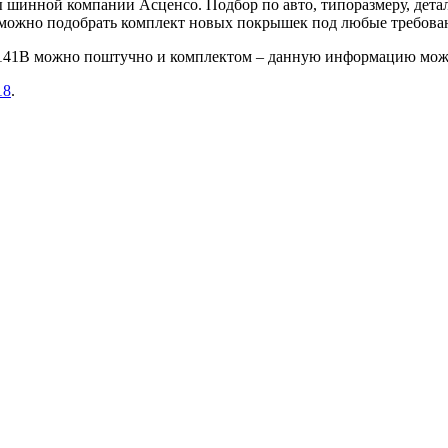
шинной компании Асценсо. Подбор по авто, типоразмеру, детал
е можно подобрать комплект новых покрышек под любые требова
 141B можно поштучно и комплектом – данную информацию можн
18
.