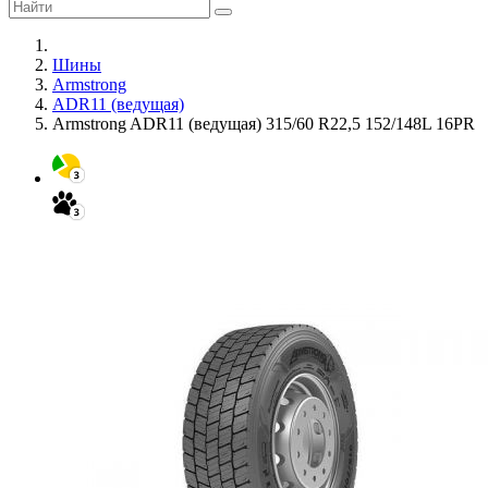
Шины
Armstrong
ADR11 (ведущая)
Armstrong ADR11 (ведущая) 315/60 R22,5 152/148L 16PR