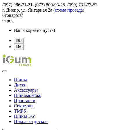
(097) 966-71-21, (073) 800-93-25, (099) 731-73-53
г. Днепр, ул. Янтарная 2а
(
схема проезда
)
0
товар(ов)
0
грн.
Ваша корзина пуста!
RU
UA
Шины
Диски
Аксессуары
Шиномонтаж
Проставки
Секретки
TMPS
Шины Б/У
Покраска дисков