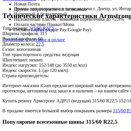
Новая Почта
Оплата при получении в точке выдачи г. Днепр, ул. Янтар
Другие операторы по согласованию
Наличный и безналичный
Технические характеристики Armstrong 
Наложенный платеж - комиссия перевозчика до +2,9%
Оплата частями Приват/Mono
Типоразмер:
315/60 R22,5
Онлайн LiqPay (Apple Pay/Google Pay)
Ширина профиля:
315
Высота профиля:
60
Подробнее о доставке и оплате
Диаметр колеса:
22,5
Сезон:
всесезонная
Тип транспортного средства:
ведущая
Шип/нешип:
нешип
Индекс нагрузки:
152/148
(до 3550 кг/кол)
Индекс скорости:
L
(до 120 км/ч)
Страна производитель:
Интернет-магазин iGum предлагает широкий выбор авторезины 
протектора, автошины под заказ и в наличии – на нашем сайт
Купить резину Армстронг АДР11 (ведущая) 315/60 R22,5 152/
В продаже имеется большой выбор покрышек размера
315/60 Р
Популярные всесезонные шины 315/60 R22,5