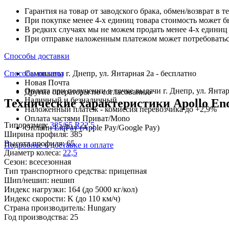
Гарантия на товар от заводского брака, обмен/возврат в т
При покупке менее 4-х единиц товара стоимость может б
В редких случаях мы не можем продать менее 4-х единиц 
При отправке наложенным платежом может потребоваться
Способы доставки
Способы оплаты
Самовывоз г. Днепр, ул. Янтарная 2а - бесплатно
Новая Почта
Оплата при получении в точке выдачи г. Днепр, ул. Янтар
Другие операторы по согласованию
Наличный и безналичный
Технические характеристики Apollo En
Наложенный платеж - комиссия перевозчика до +2,9%
Оплата частями Приват/Mono
Типоразмер:
385/65 R22,5
Онлайн LiqPay (Apple Pay/Google Pay)
Ширина профиля:
385
Высота профиля:
65
Подробнее о доставке и оплате
Диаметр колеса:
22,5
Сезон:
всесезонная
Тип транспортного средства:
прицепная
Шип/нешип:
нешип
Индекс нагрузки:
164
(до 5000 кг/кол)
Индекс скорости:
K
(до 110 км/ч)
Страна производитель:
Hungary
Год производства:
25