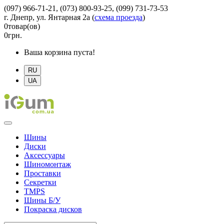
(097) 966-71-21, (073) 800-93-25, (099) 731-73-53
г. Днепр, ул. Янтарная 2а
(
схема проезда
)
0
товар(ов)
0
грн.
Ваша корзина пуста!
RU
UA
Шины
Диски
Аксессуары
Шиномонтаж
Проставки
Секретки
TMPS
Шины Б/У
Покраска дисков