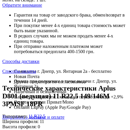
Обратите внимание
Гарантия на товар от заводского брака, обмен/возврат в
течении 14 дней.
При покупке менее 4-х единиц товара стоимость может
быть выше указанной.
В редких случаях мы не можем продать менее 4-х
единиц товара.
При отправке наложенным платежом может
потребоваться предоплата 400-1500 грн.
Способы доставки
Способы оплаты
Самовывоз г. Днепр, ул. Янтарная 2а - бесплатно
Новая Почта
Оплата при получении в точке выдачи г. Днепр, ул.
Другие операторы по согласованию
Янтарная 2а
Технические характеристики Aplus
Наличный и безналичный
D801 (ведущая) 11 R22,5 149/146M
Наложенный платеж - комиссия перевозчика до +2,9%
Оплата частями Приват/Mono
3PMSF 18PR
Онлайн LiqPay (Apple Pay/Google Pay)
Типоразмер:
11 R22,5
Подробнее о доставке и оплате
Ширина профиля:
11
Высота профиля:
0