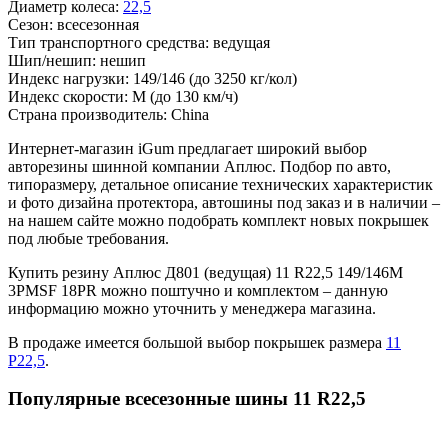
Диаметр колеса:
22,5
Сезон:
всесезонная
Тип транспортного средства:
ведущая
Шип/нешип:
нешип
Индекс нагрузки:
149/146
(до 3250 кг/кол)
Индекс скорости:
M
(до 130 км/ч)
Страна производитель:
China
Интернет-магазин iGum предлагает широкий выбор
авторезины шинной компании Аплюс. Подбор по авто,
типоразмеру, детальное описание технических характеристик
и фото дизайна протектора, автошины под заказ и в наличии –
на нашем сайте можно подобрать комплект новых покрышек
под любые требования.
Купить резину Аплюс Д801 (ведущая) 11 R22,5 149/146M
3PMSF 18PR можно поштучно и комплектом – данную
информацию можно уточнить у менеджера магазина.
В продаже имеется большой выбор покрышек размера
11
Р22,5
.
Популярные всесезонные шины 11 R22,5