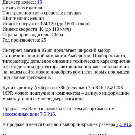
Диаметр колеса:
16
Сезон:
всесезонная
Тип транспортного средства:
ведущая
Шип/нешип:
нешип
Индекс нагрузки:
124/120
(до 1600 кг/кол)
Индекс скорости:
K
(до 110 км/ч)
Страна производитель:
China
Год производства:
25
Интернет-магазин iGum предлагает широкий выбор
авторезины шинной компании Амберстон. Подбор по авто,
типоразмеру, детальное описание технических характеристик
и фото дизайна протектора, автошины под заказ и в наличии –
на нашем сайте можно подобрать комплект новых покрышек
под любые требования.
Купить резину Амберстон 386 (ведущая) 7,5 R16 124/120K
16PR можно поштучно и комплектом – данную информацию
можно уточнить у менеджера магазина.
Предлагаем Вам ознакомиться со всем ассортиментом
всесезонных шин 7,5 Р16
.
В продаже имеется большой выбор покрышек размера
7,5 Р16
.