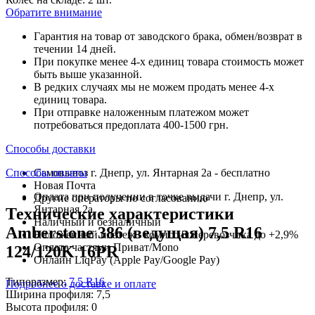
Обратите внимание
Гарантия на товар от заводского брака, обмен/возврат в
течении 14 дней.
При покупке менее 4-х единиц товара стоимость может
быть выше указанной.
В редких случаях мы не можем продать менее 4-х
единиц товара.
При отправке наложенным платежом может
потребоваться предоплата 400-1500 грн.
Способы доставки
Способы оплаты
Самовывоз г. Днепр, ул. Янтарная 2а - бесплатно
Новая Почта
Оплата при получении в точке выдачи г. Днепр, ул.
Другие операторы по согласованию
Янтарная 2а
Технические характеристики
Наличный и безналичный
Amberstone 386 (ведущая) 7,5 R16
Наложенный платеж - комиссия перевозчика до +2,9%
Оплата частями Приват/Mono
124/120K 16PR
Онлайн LiqPay (Apple Pay/Google Pay)
Типоразмер:
7,5 R16
Подробнее о доставке и оплате
Ширина профиля:
7,5
Высота профиля:
0