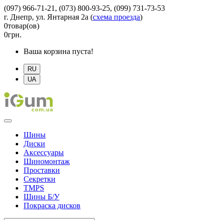
(097) 966-71-21, (073) 800-93-25, (099) 731-73-53
г. Днепр, ул. Янтарная 2а
(
схема проезда
)
0
товар(ов)
0
грн.
Ваша корзина пуста!
RU
UA
Шины
Диски
Аксессуары
Шиномонтаж
Проставки
Секретки
TMPS
Шины Б/У
Покраска дисков