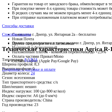
Гарантия на товар от заводского брака, обмен/возврат в т
При покупке менее 4-х единиц товара стоимость может б
В редких случаях мы не можем продать менее 4-х единиц 
При отправке наложенным платежом может потребоваться
Способы доставки
Способы оплаты
Самовывоз г. Днепр, ул. Янтарная 2а - бесплатно
Новая Почта
Оплата при получении в точке выдачи г. Днепр, ул. Янтар
Другие операторы по согласованию
Наличный и безналичный
Технические характеристики Agrica R-1 
Наложенный платеж - комиссия перевозчика до +2,9%
Оплата частями Приват/Mono
Типоразмер:
8,3 R24
Онлайн LiqPay (Apple Pay/Google Pay)
Ширина профиля:
8,3
Высота профиля:
0
Подробнее о доставке и оплате
Диаметр колеса:
24
Сезон:
всесезонная
Тип транспортного средства:
с/х
Шип/нешип:
нешип
Индекс нагрузки:
100
(до 800 кг/кол)
Индекс скорости:
A6
(до 0 км/ч)
Страна производитель:
China
Год производства:
23