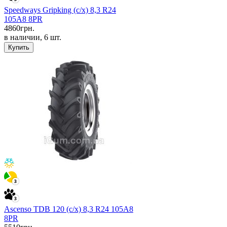
Speedways Gripking (с/х) 8,3 R24
105A8 8PR
4860
грн.
в наличии, 6 шт.
Купить
Ascenso TDB 120 (с/х) 8,3 R24 105A8
8PR