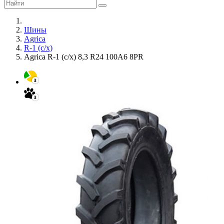
Шины
Agrica
R-1 (с/х)
Agrica R-1 (с/х) 8,3 R24 100A6 8PR