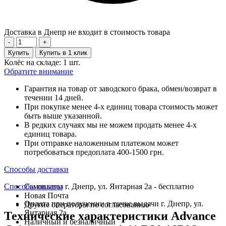
Доставка в Днепр не входит в стоимость товара
-
+
Купить
Купить в 1 клик
Колёс на складе: 1 шт.
Обратите внимание
Гарантия на товар от заводского брака, обмен/возврат в
течении 14 дней.
При покупке менее 4-х единиц товара стоимость может
быть выше указанной.
В редких случаях мы не можем продать менее 4-х
единиц товара.
При отправке наложенным платежом может
потребоваться предоплата 400-1500 грн.
Способы доставки
Способы оплаты
Самовывоз г. Днепр, ул. Янтарная 2а - бесплатно
Новая Почта
Оплата при получении в точке выдачи г. Днепр, ул.
Другие операторы по согласованию
Янтарная 2а
Технические характеристики Advance
Наличный и безналичный