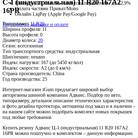
C-1 (индустриальная) 11 R20 167A2
Наложенный платеж - комиссия перевозчика до +2,9%
Оплата частями Приват/Mono
16PR
Онлайн LiqPay (Apple Pay/Google Pay)
Типоразмер:
11 R20
Подробнее о доставке и оплате
Ширина профиля:
11
Высота профиля:
0
Диаметр колеса:
20
Сезон:
всесезонная
Тип транспортного средства:
индустриальная
Шип/нешип:
нешип
Индекс нагрузки:
167
(до 5450 кг/кол)
Индекс скорости:
A2
(до 0 км/ч)
Страна производитель:
China
Год производства:
25
Интернет-магазин iGum предлагает широкий выбор
авторезины шинной компании Адванс. Подбор по авто,
типоразмеру, детальное описание технических характеристик
и фото дизайна протектора, автошины под заказ и в наличии –
на нашем сайте можно подобрать комплект новых покрышек
под любые требования.
Купить резину Адванс Ц-1 (индустриальная) 11 R20 167A2
16PR можно поштучно и комплектом – данную информацию