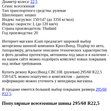
Диаметр колеса:
22,5
Сезон:
всесезонная
Тип транспортного средства:
рулевая
Шип/нешип:
нешип
Индекс нагрузки:
150/147
(до 3350 кг/кол)
Индекс скорости:
L
(до 120 км/ч)
Страна производитель:
Thailand
Год производства:
20
Интернет-магазин iGum предлагает широкий выбор
авторезины шинной компании КроссВинд. Подбор по авто,
типоразмеру, детальное описание технических характеристик
и фото дизайна протектора, автошины под заказ и в наличии –
на нашем сайте можно подобрать комплект новых покрышек
под любые требования.
Купить резину КроссВинд СВС10Е (рулевая) 295/60 R22,5
150/147L можно поштучно и комплектом – данную
информацию можно уточнить у менеджера магазина.
В продаже имеется большой выбор покрышек размера
295/60
Р22,5
.
Популярные всесезонные шины 295/60 R22,5