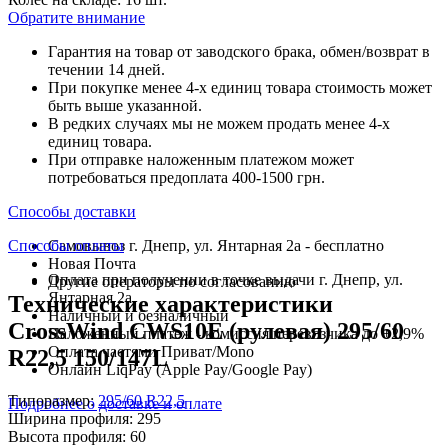
Обратите внимание
Гарантия на товар от заводского брака, обмен/возврат в
течении 14 дней.
При покупке менее 4-х единиц товара стоимость может
быть выше указанной.
В редких случаях мы не можем продать менее 4-х
единиц товара.
При отправке наложенным платежом может
потребоваться предоплата 400-1500 грн.
Способы доставки
Способы оплаты
Самовывоз г. Днепр, ул. Янтарная 2а - бесплатно
Новая Почта
Оплата при получении в точке выдачи г. Днепр, ул.
Другие операторы по согласованию
Янтарная 2а
Технические характеристики
Наличный и безналичный
CrossWind CWS10E (рулевая) 295/60
Наложенный платеж - комиссия перевозчика до +2,9%
Оплата частями Приват/Mono
R22,5 150/147L
Онлайн LiqPay (Apple Pay/Google Pay)
Типоразмер:
295/60 R22,5
Подробнее о доставке и оплате
Ширина профиля:
295
Высота профиля:
60