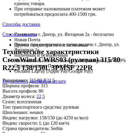
единиц товара.
При отправке наложенным платежом может
потребоваться предоплата 400-1500 грн.
Способы доставки
Способы оплаты
Самовывоз г. Днепр, ул. Янтарная 2а - бесплатно
Новая Почта
Оплата при получении в точке выдачи г. Днепр, ул.
Другие операторы по согласованию
Янтарная 2а
Технические характеристики
Наличный и безналичный
CrossWind CWRS03 (рулевая) 315/80
Наложенный платеж - комиссия перевозчика до +2,9%
Оплата частями Приват/Mono
R22,5 158/150L 3PMSF 22PR
Онлайн LiqPay (Apple Pay/Google Pay)
Типоразмер:
315/80 R22,5
Подробнее о доставке и оплате
Ширина профиля:
315
Высота профиля:
80
Диаметр колеса:
22,5
Сезон:
всесезонная
Тип транспортного средства:
рулевая
Шип/нешип:
нешип
Индекс нагрузки:
158/150
(до 4250 кг/кол)
Индекс скорости:
L
(до 120 км/ч)
Страна производитель:
Serbia