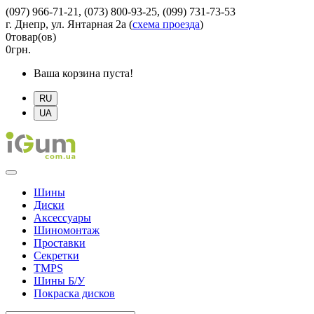
(097) 966-71-21, (073) 800-93-25, (099) 731-73-53
г. Днепр, ул. Янтарная 2а
(
схема проезда
)
0
товар(ов)
0
грн.
Ваша корзина пуста!
RU
UA
Шины
Диски
Аксессуары
Шиномонтаж
Проставки
Секретки
TMPS
Шины Б/У
Покраска дисков