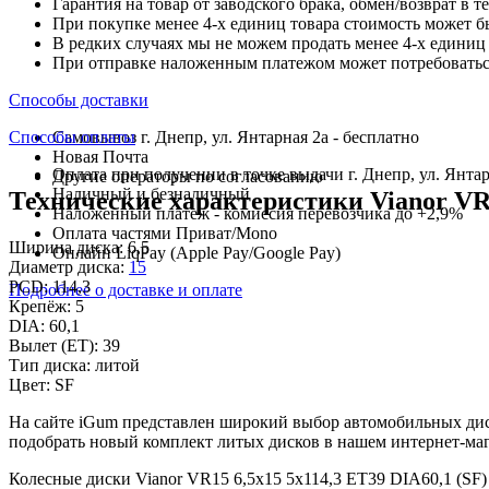
Гарантия на товар от заводского брака, обмен/возврат в т
При покупке менее 4-х единиц товара стоимость может б
В редких случаях мы не можем продать менее 4-х единиц 
При отправке наложенным платежом может потребоваться
Способы доставки
Способы оплаты
Самовывоз г. Днепр, ул. Янтарная 2а - бесплатно
Новая Почта
Оплата при получении в точке выдачи г. Днепр, ул. Янтар
Другие операторы по согласованию
Наличный и безналичный
Технические характеристики Vianor VR1
Наложенный платеж - комиссия перевозчика до +2,9%
Оплата частями Приват/Mono
Ширина диска:
6,5
Онлайн LiqPay (Apple Pay/Google Pay)
Диаметр диска:
15
PCD:
114,3
Подробнее о доставке и оплате
Крепёж:
5
DIA:
60,1
Вылет (ET):
39
Тип диска:
литой
Цвет:
SF
На сайте iGum представлен широкий выбор автомобильных диск
подобрать новый комплект литых дисков в нашем интернет-маг
Колесные диски Vianor VR15 6,5x15 5x114,3 ET39 DIA60,1 (SF)