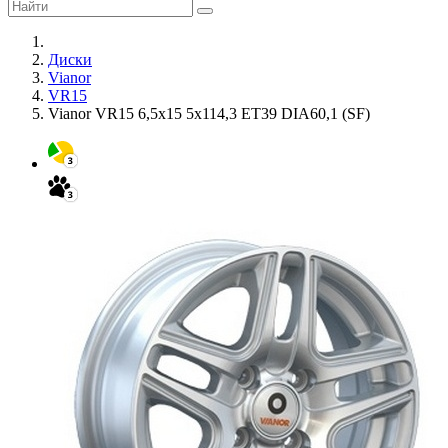
Диски
Vianor
VR15
Vianor VR15 6,5x15 5x114,3 ET39 DIA60,1 (SF)