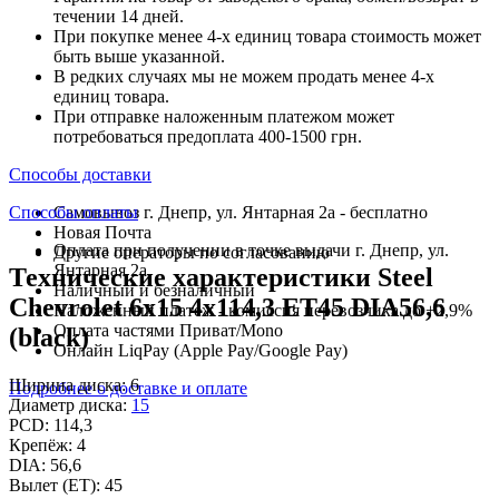
течении 14 дней.
При покупке менее 4-х единиц товара стоимость может
быть выше указанной.
В редких случаях мы не можем продать менее 4-х
единиц товара.
При отправке наложенным платежом может
потребоваться предоплата 400-1500 грн.
Способы доставки
Способы оплаты
Самовывоз г. Днепр, ул. Янтарная 2а - бесплатно
Новая Почта
Оплата при получении в точке выдачи г. Днепр, ул.
Другие операторы по согласованию
Янтарная 2а
Технические характеристики Steel
Наличный и безналичный
Chevrolet 6x15 4x114,3 ET45 DIA56,6
Наложенный платеж - комиссия перевозчика до +2,9%
Оплата частями Приват/Mono
(black)
Онлайн LiqPay (Apple Pay/Google Pay)
Ширина диска:
6
Подробнее о доставке и оплате
Диаметр диска:
15
PCD:
114,3
Крепёж:
4
DIA:
56,6
Вылет (ET):
45