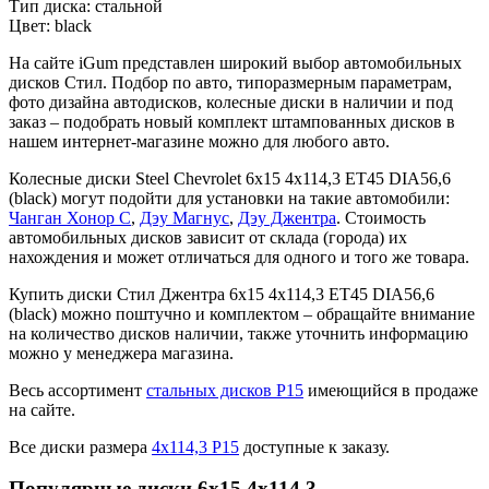
Тип диска:
стальной
Цвет:
black
На сайте iGum представлен широкий выбор автомобильных
дисков Стил. Подбор по авто, типоразмерным параметрам,
фото дизайна автодисков, колесные диски в наличии и под
заказ – подобрать новый комплект штампованных дисков в
нашем интернет-магазине можно для любого авто.
Колесные диски Steel Chevrolet 6x15 4x114,3 ET45 DIA56,6
(black) могут подойти для установки на такие автомобили:
Чанган Хонор С
,
Дэу Магнус
,
Дэу Джентра
. Стоимость
автомобильных дисков зависит от склада (города) их
нахождения и может отличаться для одного и того же товара.
Купить диски Стил Джентра 6x15 4x114,3 ET45 DIA56,6
(black) можно поштучно и комплектом – обращайте внимание
на количество дисков наличии, также уточнить информацию
можно у менеджера магазина.
Весь ассортимент
стальных дисков Р15
имеющийся в продаже
на сайте.
Все диски размера
4х114,3 Р15
доступные к заказу.
Популярные диски 6x15 4x114,3