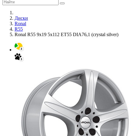
Диски
Ronal
R55
Ronal R55 9x19 5x112 ET55 DIA76,1 (crystal silver)