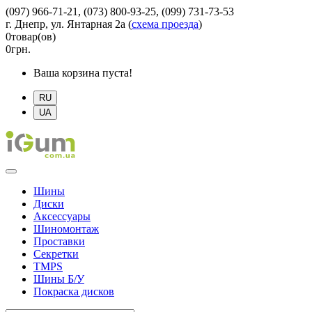
(097) 966-71-21, (073) 800-93-25, (099) 731-73-53
г. Днепр, ул. Янтарная 2а
(
схема проезда
)
0
товар(ов)
0
грн.
Ваша корзина пуста!
RU
UA
Шины
Диски
Аксессуары
Шиномонтаж
Проставки
Секретки
TMPS
Шины Б/У
Покраска дисков