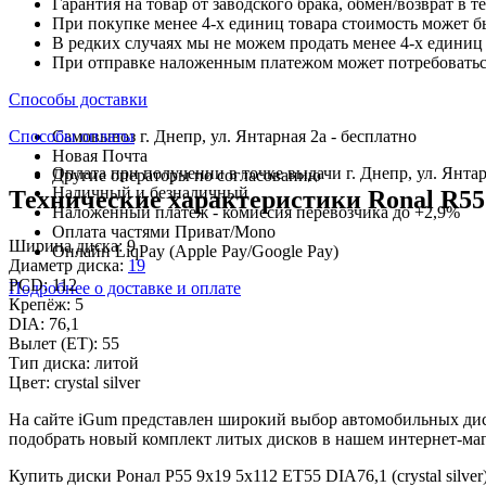
Гарантия на товар от заводского брака, обмен/возврат в т
При покупке менее 4-х единиц товара стоимость может б
В редких случаях мы не можем продать менее 4-х единиц 
При отправке наложенным платежом может потребоваться
Способы доставки
Способы оплаты
Самовывоз г. Днепр, ул. Янтарная 2а - бесплатно
Новая Почта
Оплата при получении в точке выдачи г. Днепр, ул. Янтар
Другие операторы по согласованию
Наличный и безналичный
Технические характеристики Ronal R55 9x
Наложенный платеж - комиссия перевозчика до +2,9%
Оплата частями Приват/Mono
Ширина диска:
9
Онлайн LiqPay (Apple Pay/Google Pay)
Диаметр диска:
19
PCD:
112
Подробнее о доставке и оплате
Крепёж:
5
DIA:
76,1
Вылет (ET):
55
Тип диска:
литой
Цвет:
crystal silver
На сайте iGum представлен широкий выбор автомобильных диск
подобрать новый комплект литых дисков в нашем интернет-маг
Купить диски Ронал Р55 9x19 5x112 ET55 DIA76,1 (crystal sil