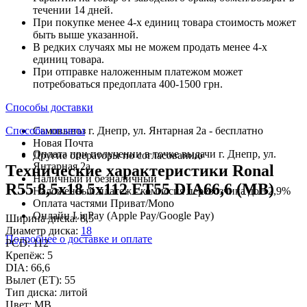
течении 14 дней.
При покупке менее 4-х единиц товара стоимость может
быть выше указанной.
В редких случаях мы не можем продать менее 4-х
единиц товара.
При отправке наложенным платежом может
потребоваться предоплата 400-1500 грн.
Способы доставки
Способы оплаты
Самовывоз г. Днепр, ул. Янтарная 2а - бесплатно
Новая Почта
Оплата при получении в точке выдачи г. Днепр, ул.
Другие операторы по согласованию
Янтарная 2а
Технические характеристики Ronal
Наличный и безналичный
R55 8,5x18 5x112 ET55 DIA66,6 (MB)
Наложенный платеж - комиссия перевозчика до +2,9%
Оплата частями Приват/Mono
Онлайн LiqPay (Apple Pay/Google Pay)
Ширина диска:
8,5
Диаметр диска:
18
Подробнее о доставке и оплате
PCD:
112
Крепёж:
5
DIA:
66,6
Вылет (ET):
55
Тип диска:
литой
Цвет:
MB