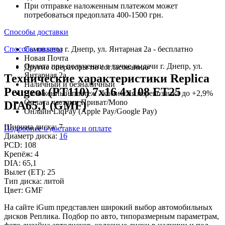
При отправке наложенным платежом может
потребоваться предоплата 400-1500 грн.
Способы доставки
Способы оплаты
Самовывоз г. Днепр, ул. Янтарная 2а - бесплатно
Новая Почта
Оплата при получении в точке выдачи г. Днепр, ул.
Другие операторы по согласованию
Янтарная 2а
Технические характеристики Replica
Наличный и безналичный
Peugeot (PT110) 7x16 4x108 ET25
Наложенный платеж - комиссия перевозчика до +2,9%
Оплата частями Приват/Mono
DIA65,1 (GMF)
Онлайн LiqPay (Apple Pay/Google Pay)
Ширина диска:
7
Подробнее о доставке и оплате
Диаметр диска:
16
PCD:
108
Крепёж:
4
DIA:
65,1
Вылет (ET):
25
Тип диска:
литой
Цвет:
GMF
На сайте iGum представлен широкий выбор автомобильных
дисков Реплика. Подбор по авто, типоразмерным параметрам,