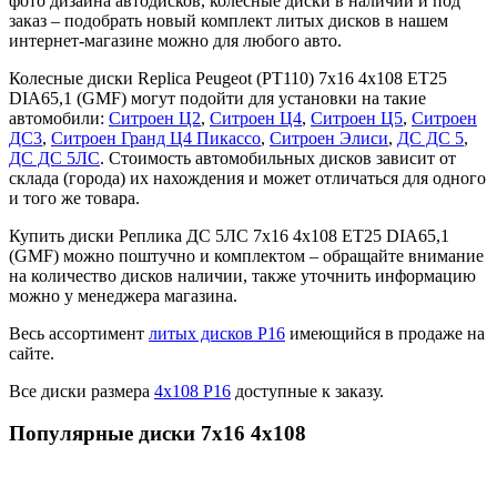
фото дизайна автодисков, колесные диски в наличии и под
заказ – подобрать новый комплект литых дисков в нашем
интернет-магазине можно для любого авто.
Колесные диски Replica Peugeot (PT110) 7x16 4x108 ET25
DIA65,1 (GMF) могут подойти для установки на такие
автомобили:
Ситроен Ц2
,
Ситроен Ц4
,
Ситроен Ц5
,
Ситроен
ДС3
,
Ситроен Гранд Ц4 Пикассо
,
Ситроен Элиси
,
ДС ДС 5
,
ДС ДС 5ЛС
. Стоимость автомобильных дисков зависит от
склада (города) их нахождения и может отличаться для одного
и того же товара.
Купить диски Реплика ДС 5ЛС 7x16 4x108 ET25 DIA65,1
(GMF) можно поштучно и комплектом – обращайте внимание
на количество дисков наличии, также уточнить информацию
можно у менеджера магазина.
Весь ассортимент
литых дисков Р16
имеющийся в продаже на
сайте.
Все диски размера
4х108 Р16
доступные к заказу.
Популярные диски 7x16 4x108