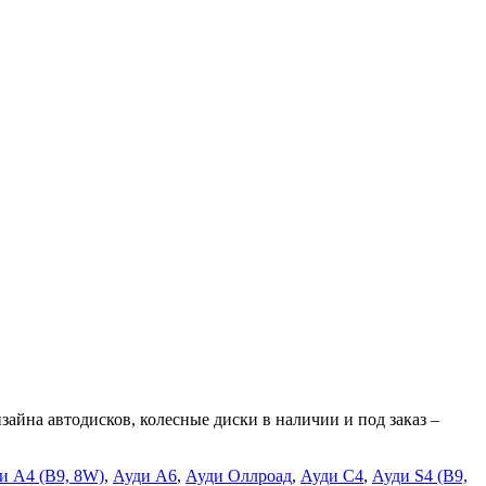
айна автодисков, колесные диски в наличии и под заказ –
и A4 (B9, 8W)
,
Ауди А6
,
Ауди Оллроад
,
Ауди С4
,
Ауди S4 (B9,