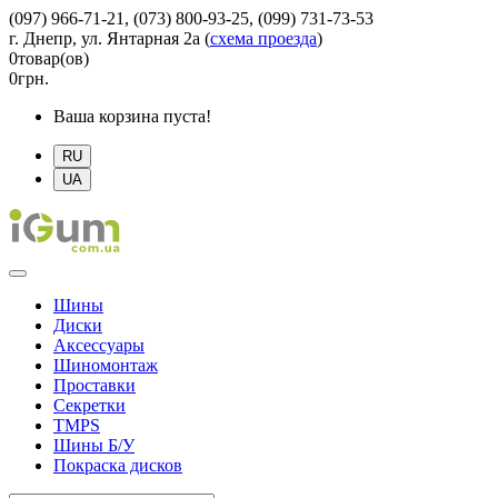
(097) 966-71-21, (073) 800-93-25, (099) 731-73-53
г. Днепр, ул. Янтарная 2а
(
схема проезда
)
0
товар(ов)
0
грн.
Ваша корзина пуста!
RU
UA
Шины
Диски
Аксессуары
Шиномонтаж
Проставки
Секретки
TMPS
Шины Б/У
Покраска дисков