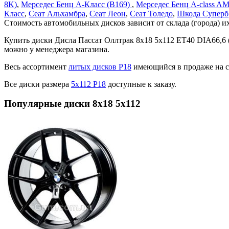
8K)
,
Мерседес Бенц А-Класс (В169)
,
Мерседес Бенц A-class A
Класс
,
Сеат Альхамбра
,
Сеат Леон
,
Сеат Толедо
,
Шкода Суперб
Стоимость автомобильных дисков зависит от склада (города) их
Купить диски Дисла Пассат Оллтрак 8x18 5x112 ET40 DIA66,6
можно у менеджера магазина.
Весь ассортимент
литых дисков Р18
имеющийся в продаже на с
Все диски размера
5х112 Р18
доступные к заказу.
Популярные диски 8x18 5x112