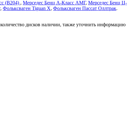
сс (В204)
,
Мерседес Бенц А-Класс АМГ
,
Мерседес Бенц Ц-
т
,
Фольксваген Tiguan X
,
Фольксваген Пассат Оллтрак
.
 количество дисков наличии, также уточнить информацию