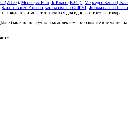
MG (W177)
,
Мерседес Бенц Б-Класс (В245)
,
Мерседес Бенц Ц-Кла
,
Фольксваген Артеон
,
Фольксваген Golf VI
,
Фольксваген Пасса
 нахождения и может отличаться для одного и того же товара.
 (black) можно поштучно и комплектом – обращайте внимание на
айте.