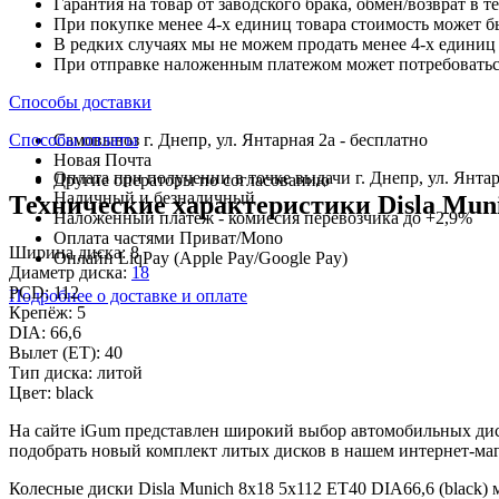
Гарантия на товар от заводского брака, обмен/возврат в т
При покупке менее 4-х единиц товара стоимость может б
В редких случаях мы не можем продать менее 4-х единиц 
При отправке наложенным платежом может потребоваться
Способы доставки
Способы оплаты
Самовывоз г. Днепр, ул. Янтарная 2а - бесплатно
Новая Почта
Оплата при получении в точке выдачи г. Днепр, ул. Янтар
Другие операторы по согласованию
Наличный и безналичный
Технические характеристики Disla Munic
Наложенный платеж - комиссия перевозчика до +2,9%
Оплата частями Приват/Mono
Ширина диска:
8
Онлайн LiqPay (Apple Pay/Google Pay)
Диаметр диска:
18
PCD:
112
Подробнее о доставке и оплате
Крепёж:
5
DIA:
66,6
Вылет (ET):
40
Тип диска:
литой
Цвет:
black
На сайте iGum представлен широкий выбор автомобильных диск
подобрать новый комплект литых дисков в нашем интернет-маг
Колесные диски Disla Munich 8x18 5x112 ET40 DIA66,6 (black)