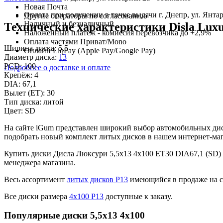
Новая Почта
Оплата при получении в точке выдачи г. Днепр, ул. Янтар
Другие операторы по согласованию
Наличный и безналичный
Технические характеристики Disla Luxur
Наложенный платеж - комиссия перевозчика до +2,9%
Оплата частями Приват/Mono
Ширина диска:
5,5
Онлайн LiqPay (Apple Pay/Google Pay)
Диаметр диска:
13
PCD:
100
Подробнее о доставке и оплате
Крепёж:
4
DIA:
67,1
Вылет (ET):
30
Тип диска:
литой
Цвет:
SD
На сайте iGum представлен широкий выбор автомобильных диск
подобрать новый комплект литых дисков в нашем интернет-маг
Купить диски Дисла Люксури 5,5x13 4x100 ET30 DIA67,1 (SD)
менеджера магазина.
Весь ассортимент
литых дисков Р13
имеющийся в продаже на с
Все диски размера
4х100 Р13
доступные к заказу.
Популярные диски 5,5x13 4x100