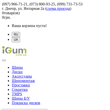
(097) 966-71-21, (073) 800-93-25, (099) 731-73-53
г. Днепр, ул. Янтарная 2а
(
схема проезда
)
0
товар(ов)
0
грн.
Ваша корзина пуста!
RU
UA
Шины
Диски
Аксессуары
Шиномонтаж
Проставки
Секретки
TMPS
Шины Б/У
Покраска дисков