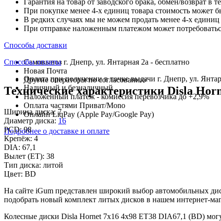
Гарантия на товар от заводского брака, обмен/возврат в т
При покупке менее 4-х единиц товара стоимость может б
В редких случаях мы не можем продать менее 4-х единиц 
При отправке наложенным платежом может потребоваться
Способы доставки
Способы оплаты
Самовывоз г. Днепр, ул. Янтарная 2а - бесплатно
Новая Почта
Оплата при получении в точке выдачи г. Днепр, ул. Янтар
Другие операторы по согласованию
Наличный и безналичный
Технические характеристики Disla Horn
Наложенный платеж - комиссия перевозчика до +2,9%
Оплата частями Приват/Mono
Ширина диска:
7
Онлайн LiqPay (Apple Pay/Google Pay)
Диаметр диска:
16
PCD:
98
Подробнее о доставке и оплате
Крепёж:
4
DIA:
67,1
Вылет (ET):
38
Тип диска:
литой
Цвет:
BD
На сайте iGum представлен широкий выбор автомобильных диск
подобрать новый комплект литых дисков в нашем интернет-маг
Колесные диски Disla Hornet 7x16 4x98 ET38 DIA67,1 (BD) мог