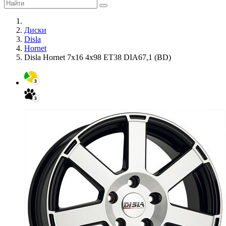
Диски
Disla
Hornet
Disla Hornet 7x16 4x98 ET38 DIA67,1 (BD)