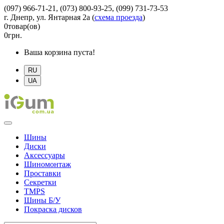
(097) 966-71-21, (073) 800-93-25, (099) 731-73-53
г. Днепр, ул. Янтарная 2а
(
схема проезда
)
0
товар(ов)
0
грн.
Ваша корзина пуста!
RU
UA
Шины
Диски
Аксессуары
Шиномонтаж
Проставки
Секретки
TMPS
Шины Б/У
Покраска дисков