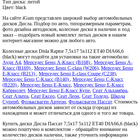
Тип диска:
литой
Цвет:
black
На сайте iGum представлен широкий выбор автомобильных
дисков Дисла. Подбор по авто, типоразмерным параметрам,
фото дизайна автодисков, колесные диски в наличии и под
заказ – подобрать новый комплект литых дисков в нашем
интернет-магазине можно для любого авто.
Колесные диски Disla Raptor 7,5x17 5x112 ET40 DIA66,6
(black) могут подойти для установки на такие автомобили:
Ауди А4
,
Мерседес Бенц А-Класс (В168)
,
Мерседес Бенц А-
Класс (В169)
,
Мерседес Бенц C-class (W206)
,
Мерседес Бенц
Е-Класс (В213)
,
Мерседес Бенц E-class Coupe (C238)
,
Мерседес Бенц С-Класс (В140)
,
Мерседес Бенц С-Класс
(В220)
,
Мерседес Бенц Е-Класс
,
Мерседес Бенц Е-Класс
Кабриолет
,
Мерседес Бенц Е-Класс Купе
,
Сеат Альхамбра
,
Сеат Альтеа
,
Сеат Ексео
,
Сеат Леон
,
Сеат Толедо
,
Шкода
Суперб
,
Фольксваген Артеон
,
Фольксваген Пассат
. Стоимость
автомобильных дисков зависит от склада (города) их
нахождения и может отличаться для одного и того же товара.
Купить диски Дисла Пассат 7,5x17 5x112 ET40 DIA66,6 (black)
можно поштучно и комплектом – обращайте внимание на
количество дисков наличии, также уточнить информацию