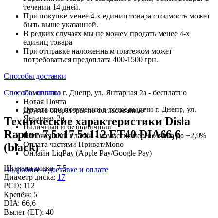
течении 14 дней.
При покупке менее 4-х единиц товара стоимость может
быть выше указанной.
В редких случаях мы не можем продать менее 4-х
единиц товара.
При отправке наложенным платежом может
потребоваться предоплата 400-1500 грн.
Способы доставки
Способы оплаты
Самовывоз г. Днепр, ул. Янтарная 2а - бесплатно
Новая Почта
Оплата при получении в точке выдачи г. Днепр, ул.
Другие операторы по согласованию
Янтарная 2а
Технические характеристики Disla
Наличный и безналичный
Raptor 7,5x17 5x112 ET40 DIA66,6
Наложенный платеж - комиссия перевозчика до +2,9%
Оплата частями Приват/Mono
(black)
Онлайн LiqPay (Apple Pay/Google Pay)
Ширина диска:
7,5
Подробнее о доставке и оплате
Диаметр диска:
17
PCD:
112
Крепёж:
5
DIA:
66,6
Вылет (ET):
40