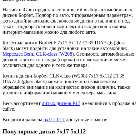
На сайте iGum представлен широкий выбор автомобильных
дисков Борбет. Подбор по авто, типоразмерным параметрам,
фото дизайна автодисков, колесные диски в наличии и под
заказ – подобрать новый комплект литых дисков в нашем
интернет-магазине можно для любого авто.
Колесные диски Borbet F 7x17 5x112 ET35 DIA72,6 (gloss
black) могут подойти для установки на такие автомобили:
Мерседес Бенц CLK-class (W208)
. Стоимость автомобильных
дисков зависит от склада (города) их нахождения и может
отличаться для одного и того же товара.
Купить диски Борбет CLK-class (W208) 7x17 5x112 ET35
DIA72,6 (gloss black) можно поштучно и комплектом –
обращайте внимание на количество дисков наличии, также
уточнить информацию можно у менеджера магазина.
Весь ассортимент
литых дисков Р17
имеющийся в продаже на
сайте.
Все диски размера
5х112 Р17
доступные к заказу.
Популярные диски 7x17 5x112