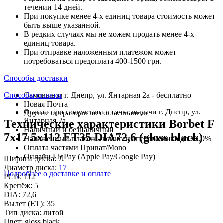
течении 14 дней.
При покупке менее 4-х единиц товара стоимость может
быть выше указанной.
В редких случаях мы не можем продать менее 4-х
единиц товара.
При отправке наложенным платежом может
потребоваться предоплата 400-1500 грн.
Способы доставки
Способы оплаты
Самовывоз г. Днепр, ул. Янтарная 2а - бесплатно
Новая Почта
Оплата при получении в точке выдачи г. Днепр, ул.
Другие операторы по согласованию
Янтарная 2а
Технические характеристики Borbet F
Наличный и безналичный
7x17 5x112 ET35 DIA72,6 (gloss black)
Наложенный платеж - комиссия перевозчика до +2,9%
Оплата частями Приват/Mono
Онлайн LiqPay (Apple Pay/Google Pay)
Ширина диска:
7
Диаметр диска:
17
Подробнее о доставке и оплате
PCD:
112
Крепёж:
5
DIA:
72,6
Вылет (ET):
35
Тип диска:
литой
Цвет:
gloss black